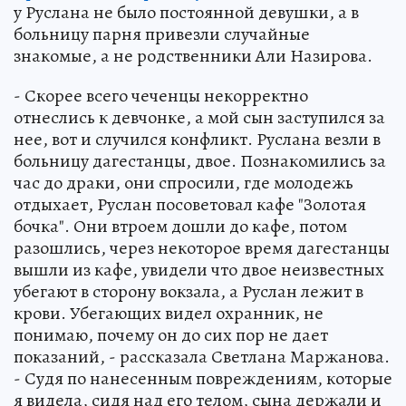
у Руслана не было постоянной девушки, а в
больницу парня привезли случайные
знакомые, а не родственники Али Назирова.
- Скорее всего чеченцы некорректно
отнеслись к девчонке, а мой сын заступился за
нее, вот и случился конфликт. Руслана везли в
больницу дагестанцы, двое. Познакомились за
час до драки, они спросили, где молодежь
отдыхает, Руслан посоветовал кафе "Золотая
бочка". Они втроем дошли до кафе, потом
разошлись, через некоторое время дагестанцы
вышли из кафе, увидели что двое неизвестных
убегают в сторону вокзала, а Руслан лежит в
крови. Убегающих видел охранник, не
понимаю, почему он до сих пор не дает
показаний, - рассказала Светлана Маржанова.
- Судя по нанесенным повреждениям, которые
я видела, сидя над его телом, сына держали и