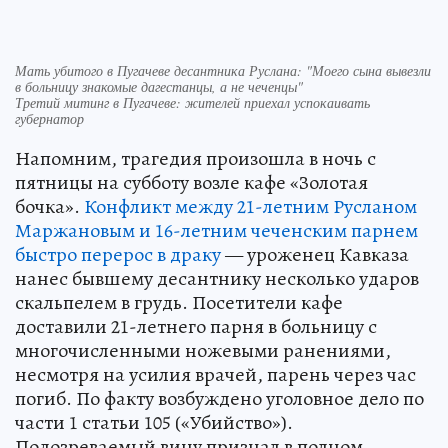
Мать убитого в Пугачеве десантника Руслана: "Моего сына вывезли
в больницу знакомые дагестанцы, а не чеченцы"
Третий митинг в Пугачеве: жителей приехал успокаивать
губернатор
Напомним, трагедия произошла в ночь с
пятницы на субботу возле кафе «Золотая
бочка».
Конфликт между 21-летним Русланом
Маржановым и 16-летним чеченским парнем
быстро перерос в драку
— уроженец Кавказа
нанес бывшему десантнику несколько ударов
скальпелем в грудь. Посетители кафе
доставили 21-летнего парня в больницу с
многочисленными ножевыми ранениями,
несмотря на усилия врачей, парень через час
погиб. По факту возбуждено уголовное дело по
части 1 статьи 105 («Убийство»).
Подозреваемый вину признал в полном