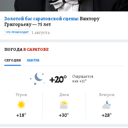
Золотой бас саратовской сцены:
Виктору
Григорьеву — 75 лет
1 августа
ЧТО ПРОИСХОДИТ
ПОГОДА
В САРАТОВЕ
СЕГОДНЯ
ЗАВТРА
+20
°
Ощущается
как
+21
°
Утром
Днем
Вечером
+18
°
+30
°
+28
°