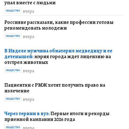
упал вместе с людьми
вчера
ОБЩЕСТВО
Россияне рассказали, какие профессии готовы
рекомендовать молодежи
вчера
ОБЩЕСТВО
В Ивделе мужчина обматерил медведицу и ее
детенышей:
мэрия города ждет лицензию на
отстрел животных
вчера
ОБЩЕСТВО
Пациентки с РМЖ хотят получить право на
излечение
вчера
ОБЩЕСТВО
Через тернии в вуз:
Первые итоги и рекорды
приемной кампании 2026 года
вчера
ОБЩЕСТВО