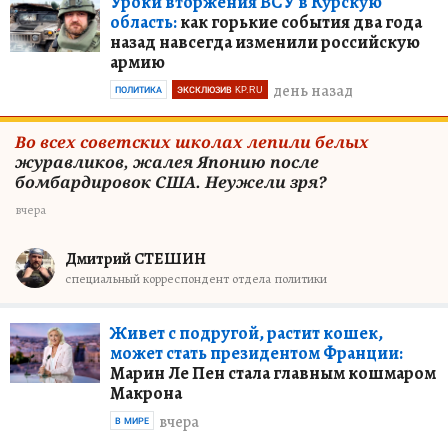
Уроки вторжения ВСУ в Курскую
область:
как горькие события два года
назад навсегда изменили российскую
армию
день назад
ПОЛИТИКА
ЭКСКЛЮЗИВ KP.RU
Во всех советских школах лепили белых
журавликов, жалея Японию после
бомбардировок США. Неужели зря?
вчера
Дмитрий СТЕШИН
специальный корреспондент отдела политики
Живет с подругой, растит кошек,
может стать президентом Франции:
Марин Ле Пен стала главным кошмаром
Макрона
вчера
В МИРЕ