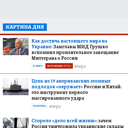
КАРТИНА ДНЯ
Как достичь настоящего мира на
Украине:
Замглавы МИД Грушко
вспомнил пронзительное завещание
Миттерана о России
вчера
В МИРЕ
ЭКСКЛЮЗИВ KP.RU
Цепь из 19 американских атомных
подлодок «окружает»
Россию и Китай:
это инструмент первого
массированного удара
вчера
ПОЛИТИКА
Сгорело «дело всей жизни»:
зачем
Россия уничтожила украинские склады