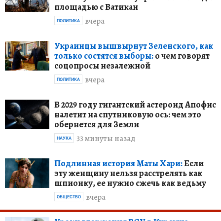
площадью с Ватикан
вчера
ПОЛИТИКА
Украинцы вышвырнут Зеленского, как
только состятся выборы:
о чем говорят
соцопросы незалежной
вчера
ПОЛИТИКА
В 2029 году гигантский астероид Апофис
налетит на спутниковую ось: чем это
обернется для Земли
33 минуты назад
НАУКА
Подлинная история Маты Хари:
Если
эту женщину нельзя расстрелять как
шпионку, ее нужно сжечь как ведьму
вчера
ОБЩЕСТВО