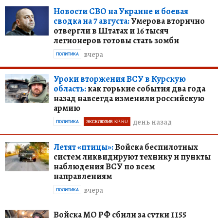
Новости СВО на Украине и боевая
сводка на 7 августа:
Умерова вторично
отвергли в Штатах и 16 тысяч
легионеров готовы стать зомби
вчера
ПОЛИТИКА
Уроки вторжения ВСУ в Курскую
область:
как горькие события два года
назад навсегда изменили российскую
армию
день назад
ПОЛИТИКА
ЭКСКЛЮЗИВ KP.RU
Летят «птицы»:
Войска беспилотных
систем ликвидируют технику и пункты
наблюдения ВСУ по всем
направлениям
вчера
ПОЛИТИКА
Войска МО РФ сбили за сутки 1155