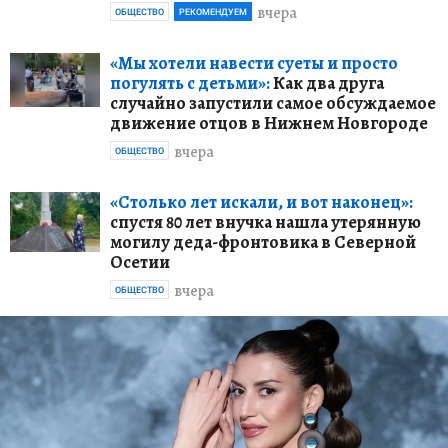
вчера
ОБЩЕСТВО
РЕКОМЕНДУЕМ
«Мы хотели навести суеты и просто
погулять с детьми»:
Как два друга
случайно запустили самое обсуждаемое
движение отцов в Нижнем Новгороде
вчера
ОБЩЕСТВО
«Столько лет искали, и вот наконец»:
спустя 80 лет внучка нашла утерянную
могилу деда-фронтовика в Северной
Осетии
вчера
ОБЩЕСТВО