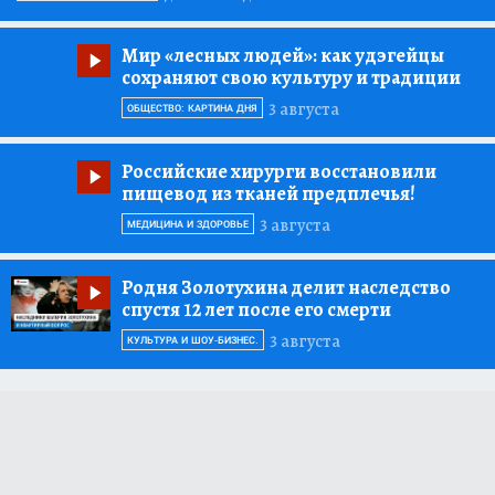
Мир «лесных людей»:
как удэгейцы
сохраняют свою культуру и традиции
3 августа
ОБЩЕСТВО: КАРТИНА ДНЯ
Российские хирурги восстановили
пищевод из тканей предплечья!
3 августа
МЕДИЦИНА И ЗДОРОВЬЕ
Родня Золотухина делит наследство
спустя 12 лет после его смерти
3 августа
КУЛЬТУРА И ШОУ-БИЗНЕС.