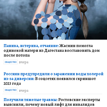
Паника, истерика, отчаяние:
Жасмин помогла
одинокой матери из Дагестана восстановить дом
после потопа
вчера
ОБЩЕСТВО
Россиян предупредили о заражении воды холерой
из-за диверсии:
В соцсетях появился скриншот
2023 года
вчера
ОБЩЕСТВО
Получили тяжелые травмы:
Ростовские эксперты
выяснили, почему новый лифт для инвалидов