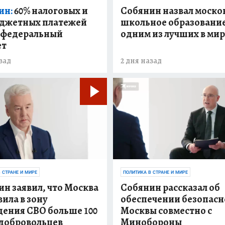
ин:
60% налоговых и
Собянин назвал моско
джетных платежей
школьное образовани
в федеральный
одним из лучших в ми
ет
зад
2 дня назад
 СТРАНЕ И МИРЕ
ПОЛИТИКА В СТРАНЕ И МИРЕ
н заявил, что Москва
Собянин рассказал об
ила в зону
обеспечении безопасн
дения СВО больше 100
Москвы совместно с
 добровольцев
Минобороны