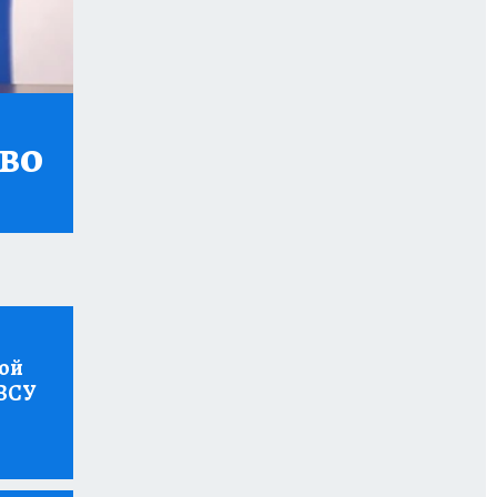
СВО
той
 ВСУ