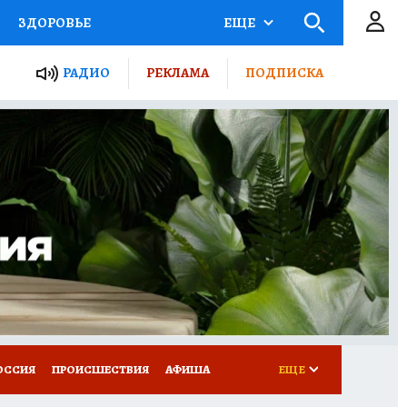
ЗДОРОВЬЕ
ЕЩЕ
ТЫ РОССИИ
РАДИО
РЕКЛАМА
ПОДПИСКА
КРЕТЫ
ПУТЕВОДИТЕЛЬ
 ЖЕЛЕЗА
ТУРИЗМ
Д ПОТРЕБИТЕЛЯ
ВСЕ О КП
ОССИЯ
ПРОИСШЕСТВИЯ
АФИША
ЕЩЕ