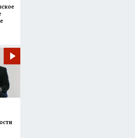
вское
е
ре
ости