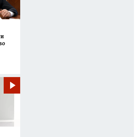
ти
во