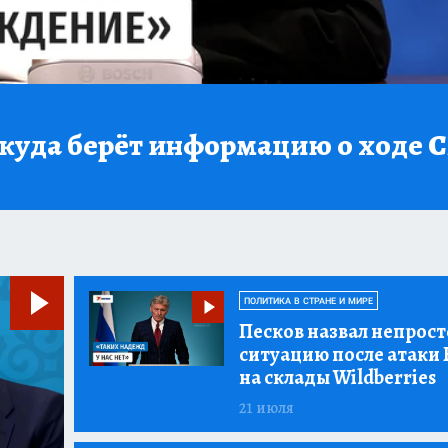
откуда берёт информацию о ходе 
ПОЛИТИКА В СТРАНЕ И МИРЕ
Песков назвал непрос
ситуацию после атаки
на склады Wildberries
21 июля