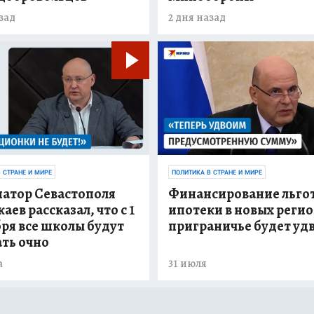
зад
2 дня назад
 СТРАНЕ И МИРЕ
ПОЛИТИКА В СТРАНЕ И МИРЕ
натор Севастополя
Финансирование льго
аев рассказал, что с 1
ипотеки в новых регио
ря все школы будут
приграничье будет уд
ть очно
а
31 июля