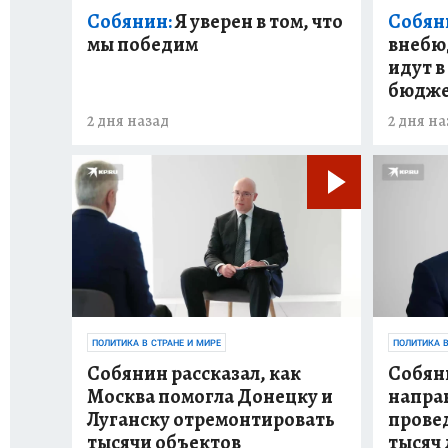
Собянин:
Я уверен в том, что
Собян
мы победим
внебю
идут 
бюдж
2 дня назад
2 дня на
ПОЛИТИКА В СТРАНЕ И МИРЕ
ПОЛИТИКА В
Собянин рассказал, как
Собяни
Москва помогла Донецку и
направ
Луганску отремонтировать
прове
тысячи объектов
тысяч