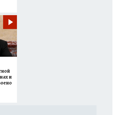
тной
нах и
воено