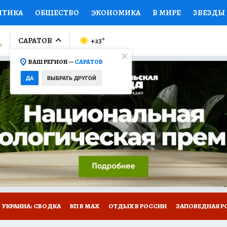
ИТИКА
ОБЩЕСТВО
ЭКОНОМИКА
В МИРЕ
ЗВЕЗДЫ
ЛУМНИСТЫ
ПРОИСШЕСТВИЯ
НАЦИОНАЛЬНЫЕ ПРОЕК
САРАТОВ
+23
°
ВАШ РЕГИОН —
САРАТОВ
Ы
ОТКРЫВАЕМ МИР
Я ЗНАЮ
СЕМЬЯ
ЖЕНСКИЕ СЕ
ДА
ВЫБРАТЬ ДРУГОЙ
ПРОМОКОДЫ
СЕРИАЛЫ
СПЕЦПРОЕКТЫ
ДЕФИЦИТ
ВИЗОР
КОЛЛЕКЦИИ
КОНКУРСЫ
РАБОТА У НАС
ГИ
НА САЙТЕ
УКРАИНА: СВОДКА
КП В МАХ
ОТДЫХ В РОССИИ
ЗАПОВЕДНАЯ Р