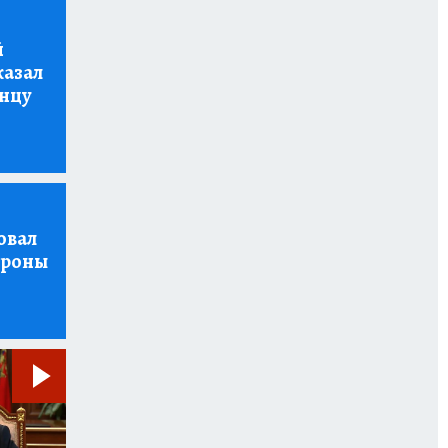
й
казал
онцу
овал
ороны