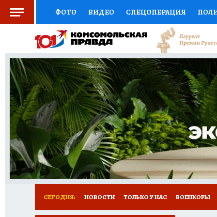
ФОТО
ВИДЕО
СПЕЦОПЕРАЦИЯ
ПОЛ
СОЦПОДДЕРЖКА
НАУКА
СПОРТ
КО
ВЫБОР ЭКСПЕРТОВ
ДОКТОР
ФИНАНС
КНИЖНАЯ ПОЛКА
ПРОГНОЗЫ НА СПОРТ
ПРЕСС-ЦЕНТР
НЕДВИЖИМОСТЬ
ТЕЛЕ
РАДИО КП
РЕКЛАМА
ТЕСТЫ
НОВОЕ 
СЕГОДНЯ:
НОВОСТИ
ТОЛЬКО У НАС
ВОЕНКОРЫ