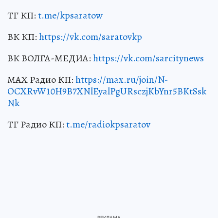
ТГ КП:
t.me/kpsaratow
ВК КП:
https://vk.com/saratovkp
ВК ВОЛГА-МЕДИА:
https://vk.com/sarcitynews
МАХ Радио КП:
https://max.ru/join/N-
OCXRvW10H9B7XNlEyalPgURsczjKbYnr5BKtSsk
Nk
ТГ Радио КП:
t.me/radiokpsaratov