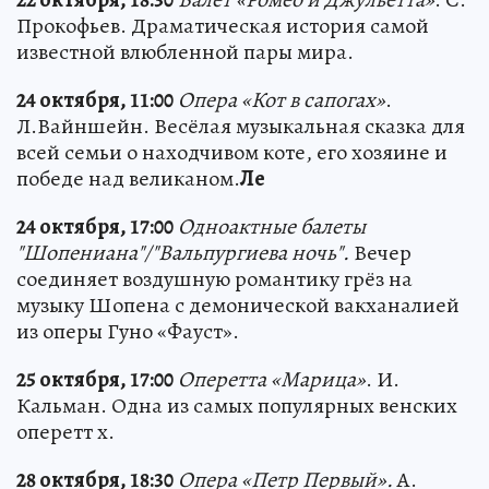
Прокофьев. Драматическая история самой
известной влюбленной пары мира.
24 октября, 11:00
Опера «Кот в сапогах»
.
Л.Вайншейн. Весёлая музыкальная сказка для
всей семьи о находчивом коте, его хозяине и
победе над великаном.
Ле
24 октября, 17:00
Одноактные балеты
"Шопениана"/"Вальпургиева ночь".
Вечер
соединяет воздушную романтику грёз на
музыку Шопена с демонической вакханалией
из оперы Гуно «Фауст».
25 октября, 17:00
Оперетта «Марица»
. И.
Кальман. Одна из самых популярных венских
оперетт х.
28 октября, 18:30
Опера «Петр Первый».
А.