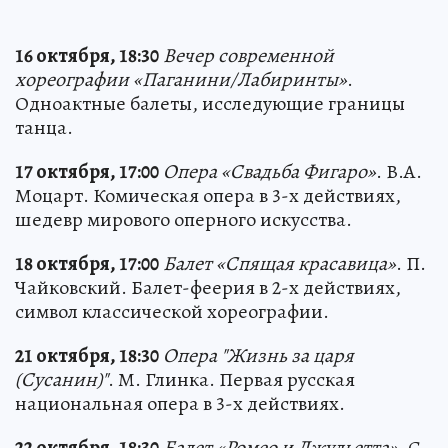
16 октября, 18:30
Вечер современной
хореографии «Паганини/Лабиринты»
.
Одноактные балеты, исследующие границы
танца.
17 октября, 17:00
Опера «Свадьба Фигаро»
. В.А.
Моцарт. Комическая опера в 3-х действиях,
шедевр мирового оперного искусства.
18 октября, 17:00
Балет «Спящая красавица»
. П.
Чайковский. Балет-феерия в 2-х действиях,
символ классической хореографии.
21 октября, 18:30
Опера "Жизнь за царя
(Сусанин)"
. М. Глинка. Первая русская
национальная опера в 3-х действиях.
22 октября, 18:30
Балет «Ромео и Джульетта»
. С.