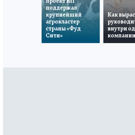
проект КП
поддержал
крупнейший
Как вырас
агрокластер
руководи
страны «Фуд
внутри о
Сити»
компани