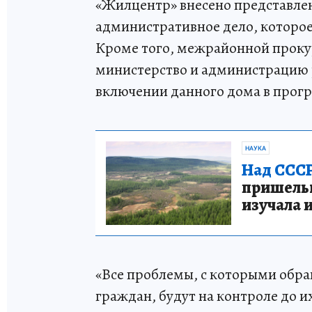
«Жилцентр» внесено представле
административное дело, которо
Кроме того, межрайонной проку
министерство и администрацию р
включении данного дома в прог
НАУКА
Над СССР
пришельце
изучала 
«Все проблемы, с которыми обра
граждан, будут на контроле до 