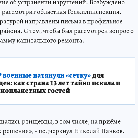
ние об устранении нарушений. Возбуждено
е рассмотрит областная Госжилинспекция.
ратурой направлены письма в профильное
айона. С тем, чтобы был рассмотрен вопрос о
рамму капитального ремонта.
 военные натянули «сетку»
для
в: как страна 13 лет тайно искала и
инопланетных гостей
щались ртищевцы, в том числе, на приёме
их решения», - подчеркнул Николай Панков.