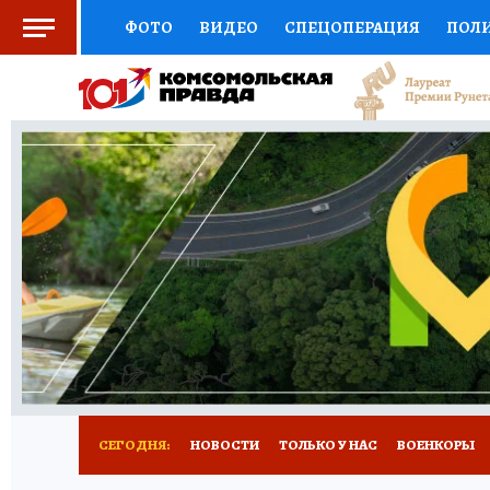
ФОТО
ВИДЕО
СПЕЦОПЕРАЦИЯ
ПОЛ
СОЦПОДДЕРЖКА
НАУКА
СПОРТ
КО
ВЫБОР ЭКСПЕРТОВ
ДОКТОР
ФИНАНС
КНИЖНАЯ ПОЛКА
ПРОГНОЗЫ НА СПОРТ
ПРЕСС-ЦЕНТР
НЕДВИЖИМОСТЬ
ТЕЛЕ
РАДИО КП
РЕКЛАМА
ТЕСТЫ
НОВОЕ 
СЕГОДНЯ:
НОВОСТИ
ТОЛЬКО У НАС
ВОЕНКОРЫ