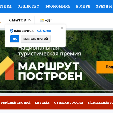
ИТИКА
ОБЩЕСТВО
ЭКОНОМИКА
В МИРЕ
ЗВЕЗДЫ
ЛУМНИСТЫ
ПРОИСШЕСТВИЯ
НАЦИОНАЛЬНЫЕ ПРОЕК
САРАТОВ
+33
°
ВАШ РЕГИОН —
САРАТОВ
Ы
ОТКРЫВАЕМ МИР
Я ЗНАЮ
СЕМЬЯ
ЖЕНСКИЕ СЕ
ДА
ВЫБРАТЬ ДРУГОЙ
ПРОМОКОДЫ
СЕРИАЛЫ
СПЕЦПРОЕКТЫ
ДЕФИЦИТ
ВИЗОР
КОЛЛЕКЦИИ
КОНКУРСЫ
РАБОТА У НАС
ГИ
НА САЙТЕ
УКРАИНА: СВОДКА
КП В МАХ
ОТДЫХ В РОССИИ
ЗАПОВЕДНАЯ Р