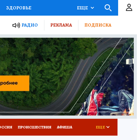
ЗДОРОВЬЕ
ЕЩЕ
ТЫ РОССИИ
РАДИО
РЕКЛАМА
ПОДПИСКА
КРЕТЫ
ПУТЕВОДИТЕЛЬ
 ЖЕЛЕЗА
ТУРИЗМ
Д ПОТРЕБИТЕЛЯ
ВСЕ О КП
ОССИЯ
ПРОИСШЕСТВИЯ
АФИША
ЕЩЕ