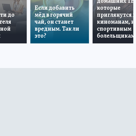
домашних ТВ
Если добавить
которые
ти до
мёд в горячий
приглянутся 
теля
чай, он станет
киноманам, и
дной
вредным. Так ли
спортивным
и
это?
болельщикам