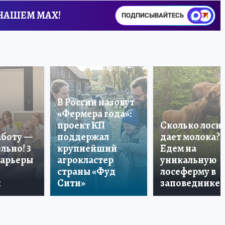
 НАШЕМ MAX!
ПОДПИСЫВАЙТЕСЬ
В России назовут
«Фермера года»:
проект КП
Сколько лоси
аботу —
поддержал
дает молока?
льно! 3
крупнейший
Едем на
карьеры
агрокластер
уникальную
страны «Фуд
лосеферму в
и
Сити»
заповеднике!