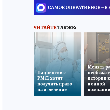
САМОЕ ОПЕРАТИВНОЕ – В
ЧИТАЙТЕ
ТАКЖЕ:
Менять р
Пациентки с
необязате
РМЖ хотят
истории 
получить право
в одной
на излечение
компани