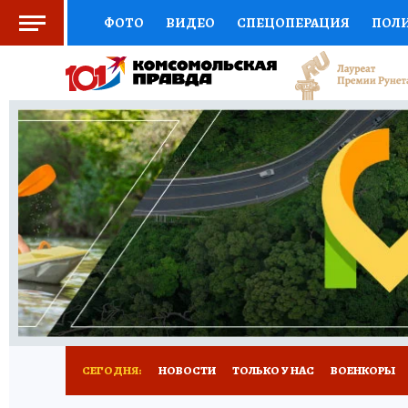
ФОТО
ВИДЕО
СПЕЦОПЕРАЦИЯ
ПОЛ
СОЦПОДДЕРЖКА
НАУКА
СПОРТ
КО
ВЫБОР ЭКСПЕРТОВ
ДОКТОР
ФИНАНС
КНИЖНАЯ ПОЛКА
ПРОГНОЗЫ НА СПОРТ
ПРЕСС-ЦЕНТР
НЕДВИЖИМОСТЬ
ТЕЛЕ
РАДИО КП
РЕКЛАМА
ТЕСТЫ
НОВОЕ 
СЕГОДНЯ:
НОВОСТИ
ТОЛЬКО У НАС
ВОЕНКОРЫ