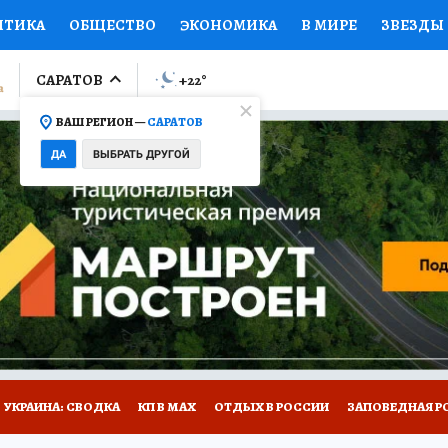
ИТИКА
ОБЩЕСТВО
ЭКОНОМИКА
В МИРЕ
ЗВЕЗДЫ
ЛУМНИСТЫ
ПРОИСШЕСТВИЯ
НАЦИОНАЛЬНЫЕ ПРОЕК
САРАТОВ
+22
°
ВАШ РЕГИОН —
САРАТОВ
Ы
ОТКРЫВАЕМ МИР
Я ЗНАЮ
СЕМЬЯ
ЖЕНСКИЕ СЕ
ДА
ВЫБРАТЬ ДРУГОЙ
ПРОМОКОДЫ
СЕРИАЛЫ
СПЕЦПРОЕКТЫ
ДЕФИЦИТ
ВИЗОР
КОЛЛЕКЦИИ
КОНКУРСЫ
РАБОТА У НАС
ГИ
НА САЙТЕ
УКРАИНА: СВОДКА
КП В МАХ
ОТДЫХ В РОССИИ
ЗАПОВЕДНАЯ Р