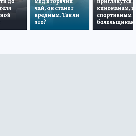
ти до
мёд в горячий
приглянутся 
теля
чай, он станет
киноманам, и
дной
вредным. Так ли
спортивным
и
это?
болельщикам