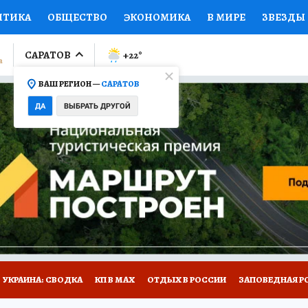
ИТИКА
ОБЩЕСТВО
ЭКОНОМИКА
В МИРЕ
ЗВЕЗДЫ
ЛУМНИСТЫ
ПРОИСШЕСТВИЯ
НАЦИОНАЛЬНЫЕ ПРОЕК
САРАТОВ
+22
°
ВАШ РЕГИОН —
САРАТОВ
Ы
ОТКРЫВАЕМ МИР
Я ЗНАЮ
СЕМЬЯ
ЖЕНСКИЕ СЕ
ДА
ВЫБРАТЬ ДРУГОЙ
ПРОМОКОДЫ
СЕРИАЛЫ
СПЕЦПРОЕКТЫ
ДЕФИЦИТ
ВИЗОР
КОЛЛЕКЦИИ
КОНКУРСЫ
РАБОТА У НАС
ГИ
НА САЙТЕ
УКРАИНА: СВОДКА
КП В МАХ
ОТДЫХ В РОССИИ
ЗАПОВЕДНАЯ Р