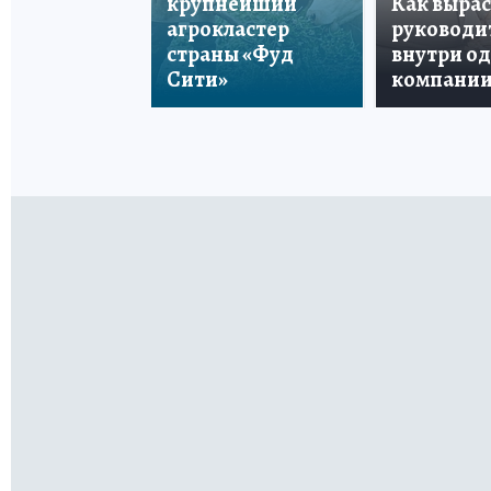
крупнейший
Как вырас
агрокластер
руководи
страны «Фуд
внутри о
Сити»
компани