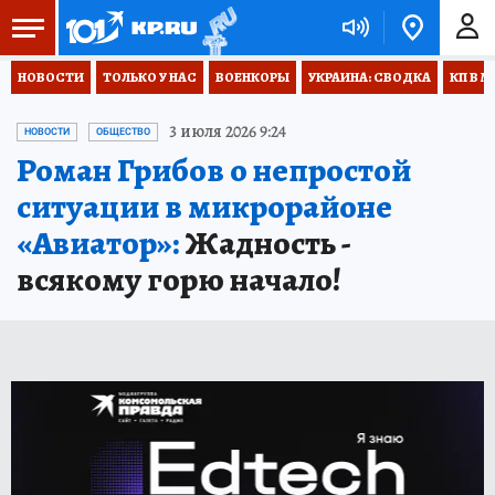
НОВОСТИ
ТОЛЬКО У НАС
ВОЕНКОРЫ
УКРАИНА: СВОДКА
КП В М
3 июля 2026 9:24
НОВОСТИ
ОБЩЕСТВО
Роман Грибов о непростой
ситуации в микрорайоне
«Авиатор»:
Жадность -
всякому горю начало!