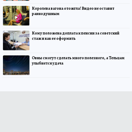
Королева вагона отожгла! Видео не оставит
равнодушным
Кому положена доплата к пенсии за советский
стаж и как ее оформить
Овны смогут сделать много полезного, а Тельцам
улыбнется удача