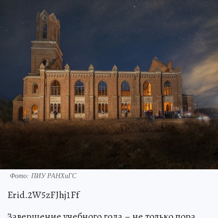
Фото: ПИУ РАНХиГС
Erid.2W5zFJhj1Ff
Завершение учебного года – не только пора