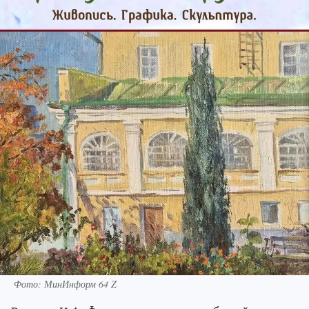
Фото: МинИнформ 64 Z