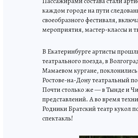
Пассажирами состава стали артис
каждом городе на пути следова
своеобразного фестиваля, включ
мероприятия, мастер-классы и т
В Екатеринбурге артисты прошли
театрального поезда, в Волгогра
Мамаевом кургане, поклонились 
Ростове-на-Дону театральный пое
Почти столько же — в Тынде и Чи
представлений. А во время техн
Родники Братский театр кукол по
спектакль!