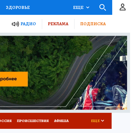
ЗДОРОВЬЕ
ЕЩЕ
ТЫ РОССИИ
РАДИО
РЕКЛАМА
ПОДПИСКА
КРЕТЫ
ПУТЕВОДИТЕЛЬ
 ЖЕЛЕЗА
ТУРИЗМ
Д ПОТРЕБИТЕЛЯ
ВСЕ О КП
ОССИЯ
ПРОИСШЕСТВИЯ
АФИША
ЕЩЕ