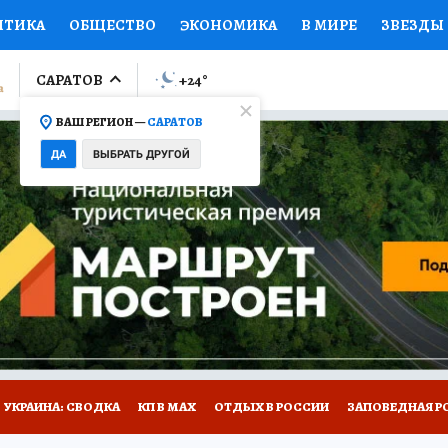
ИТИКА
ОБЩЕСТВО
ЭКОНОМИКА
В МИРЕ
ЗВЕЗДЫ
ЛУМНИСТЫ
ПРОИСШЕСТВИЯ
НАЦИОНАЛЬНЫЕ ПРОЕК
САРАТОВ
+24
°
ВАШ РЕГИОН —
САРАТОВ
Ы
ОТКРЫВАЕМ МИР
Я ЗНАЮ
СЕМЬЯ
ЖЕНСКИЕ СЕ
ДА
ВЫБРАТЬ ДРУГОЙ
ПРОМОКОДЫ
СЕРИАЛЫ
СПЕЦПРОЕКТЫ
ДЕФИЦИТ
ВИЗОР
КОЛЛЕКЦИИ
КОНКУРСЫ
РАБОТА У НАС
ГИ
НА САЙТЕ
УКРАИНА: СВОДКА
КП В МАХ
ОТДЫХ В РОССИИ
ЗАПОВЕДНАЯ Р