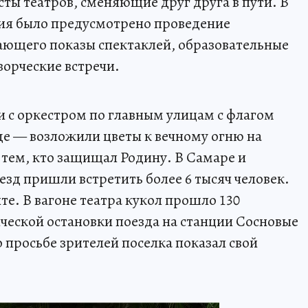
ты театров, сменяющие друг друга в пути. В
ния было предусмотрено проведение
ающего показы спектаклей, образовательные
ворческие встречи.
 с оркестром по главным улицам с флагом
де — возложили цветы к вечному огню на
тем, кто защищал Родину. В Самаре и
зд пришли встретить более 6 тысяч человек.
те. В вагоне театра кукол прошло 130
ической остановки поезда на станции Сосновые
 просьбе зрителей поселка показал свой