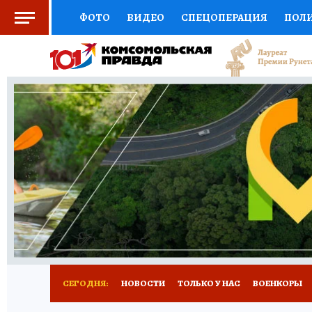
ФОТО
ВИДЕО
СПЕЦОПЕРАЦИЯ
ПОЛ
СОЦПОДДЕРЖКА
НАУКА
СПОРТ
КО
ВЫБОР ЭКСПЕРТОВ
ДОКТОР
ФИНАНС
КНИЖНАЯ ПОЛКА
ПРОГНОЗЫ НА СПОРТ
ПРЕСС-ЦЕНТР
НЕДВИЖИМОСТЬ
ТЕЛЕ
РАДИО КП
РЕКЛАМА
ТЕСТЫ
НОВОЕ 
СЕГОДНЯ:
НОВОСТИ
ТОЛЬКО У НАС
ВОЕНКОРЫ