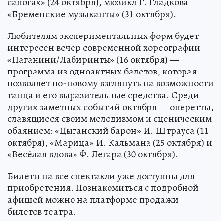
юных зрителей. Например, мюзикл С.
Баневича «Стойкий оловянный солдатик» (11
октября), опера Л. Вайнштейна «Кот в
сапогах» (24 октября), мюзикл Г. Гладкова
«Бременские музыканты» (31 октября).
Любителям экспериментальных форм будет
интересен вечер современной хореографии
«Паганини/Лабиринты» (16 октября) —
программа из одноактных балетов, которая
позволяет по-новому взглянуть на возможности
танца и его выразительные средства. Среди
других заметных событий октября — оперетты,
славящиеся своим мелодизмом и сценическим
обаянием: «Цыганский барон» И. Штрауса (11
октября), «Марица» И. Кальмана (25 октября) и
«Весёлая вдова» Ф. Легара (30 октября).
Билеты на все спектакли уже доступны для