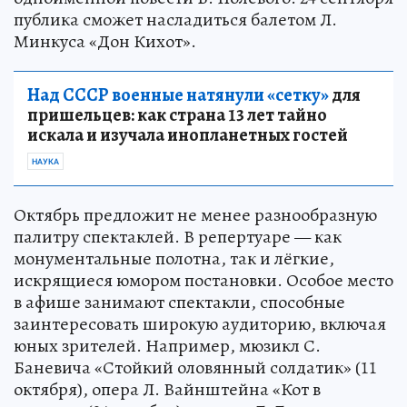
23 сентября зрители увидят недавнюю громкую
премьеру театра - оперу С. С. Прокофьева
«Повесть о настоящем человеке» по мотивам
одноимённой повести Б. Полевого. 24 сентября
публика сможет насладиться балетом Л.
Минкуса «Дон Кихот».
Над СССР военные натянули «сетку»
для
пришельцев: как страна 13 лет тайно
искала и изучала инопланетных гостей
НАУКА
Октябрь предложит не менее разнообразную
палитру спектаклей. В репертуаре — как
монументальные полотна, так и лёгкие,
искрящиеся юмором постановки. Особое место
в афише занимают спектакли, способные
заинтересовать широкую аудиторию, включая