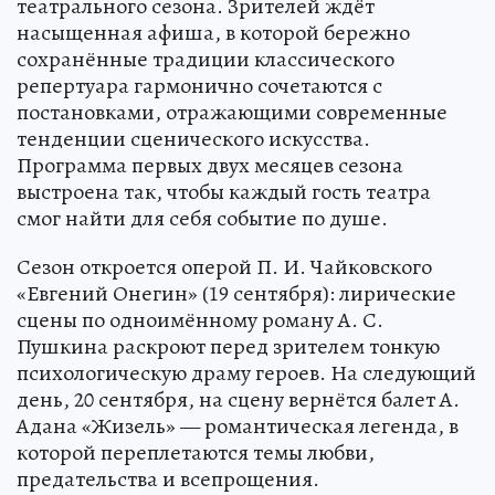
Саратовский академический театр оперы и
балета объявляет об открытии продажи
билетов на спектакли нового, 224 го
театрального сезона. Зрителей ждёт
насыщенная афиша, в которой бережно
сохранённые традиции классического
репертуара гармонично сочетаются с
постановками, отражающими современные
тенденции сценического искусства.
Программа первых двух месяцев сезона
выстроена так, чтобы каждый гость театра
смог найти для себя событие по душе.
Сезон откроется оперой П. И. Чайковского
«Евгений Онегин» (19 сентября): лирические
сцены по одноимённому роману А. С.
Пушкина раскроют перед зрителем тонкую
психологическую драму героев. На следующий
день, 20 сентября, на сцену вернётся балет А.