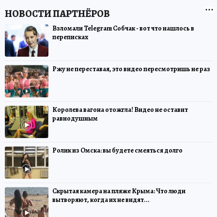
Взломали Telegram Собчак - вот что нашлось в
переписках
Ржу не переставая, это видео пересмотришь не раз
Королева вагона отожгла! Видео не оставит
равнодушным
Ролик из Омска: вы будете смеяться долго
Скрытая камера на пляже Крыма: Что люди
вытворяют, когда их не видят...