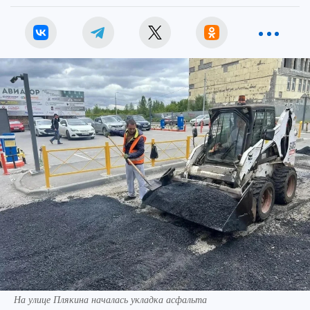
На улице Плякина началась укладка асфальта