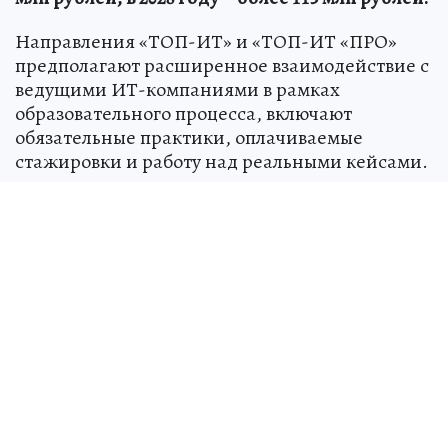
Направления «ТОП-ИТ» и «ТОП-ИТ «ПРО»
предполагают расширенное взаимодействие с
ведущими ИТ-компаниями в рамках
образовательного процесса, включают
обязательные практики, оплачиваемые
стажировки и работу над реальными кейсами.
«Новая победа СГТУ в грантовом конкурсе
подтверждает лидирующие позиции нашего
университета среди вузов, которые ведут
подготовку ИТ-специалистов. Уже с 1 сентября
Политех станет единственным в регионе вузом,
реализующим сразу две флагманские
программы в приоритетной сфере,
обозначенной нацпроектом «Экономика
данных и цифровая трансформация
государства». Поставлена задача к 2030 году
подготовить не менее 3,5 тысяч продвинутых