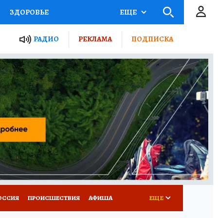
ЗДОРОВЬЕ
ЕЩЕ
ТЫ РОССИИ
РАДИО
РЕКЛАМА
ПОДПИСКА
КРЕТЫ
ПУТЕВОДИТЕЛЬ
 ЖЕЛЕЗА
ТУРИЗМ
Д ПОТРЕБИТЕЛЯ
ВСЕ О КП
ОССИЯ
ПРОИСШЕСТВИЯ
АФИША
ЕЩЕ