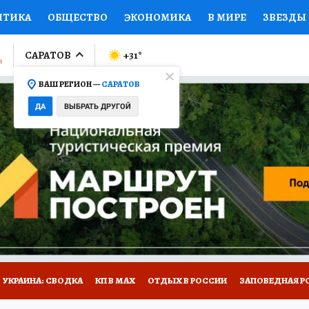
ИТИКА
ОБЩЕСТВО
ЭКОНОМИКА
В МИРЕ
ЗВЕЗДЫ
ЛУМНИСТЫ
ПРОИСШЕСТВИЯ
НАЦИОНАЛЬНЫЕ ПРОЕК
САРАТОВ
+31
°
ВАШ РЕГИОН —
САРАТОВ
Ы
ОТКРЫВАЕМ МИР
Я ЗНАЮ
СЕМЬЯ
ЖЕНСКИЕ СЕ
ДА
ВЫБРАТЬ ДРУГОЙ
ПРОМОКОДЫ
СЕРИАЛЫ
СПЕЦПРОЕКТЫ
ДЕФИЦИТ
ВИЗОР
КОЛЛЕКЦИИ
КОНКУРСЫ
РАБОТА У НАС
ГИ
НА САЙТЕ
УКРАИНА: СВОДКА
КП В МАХ
ОТДЫХ В РОССИИ
ЗАПОВЕДНАЯ Р