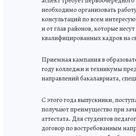
аспект требует первоочередног
необходимо организовать работу
консультаций по всем интересу
и от глав районов, которые несу
квалифицированных кадров на с
Приемная кампания в образоват
году колледжи и техникумы пред
направлений бакалавриата, спец
С этого года выпускники, посту
получают преимущество при зачи
аттестата. Для студентов педаг
договор по востребованным нап