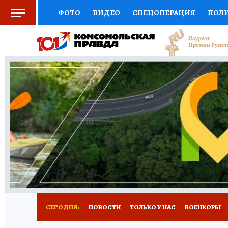
ФОТО
ВИДЕО
СПЕЦОПЕРАЦИЯ
ПОЛ
СОЦПОДДЕРЖКА
НАУКА
СПОРТ
КО
ВЫБОР ЭКСПЕРТОВ
ДОКТОР
ФИНАНС
КНИЖНАЯ ПОЛКА
ПРОГНОЗЫ НА СПОРТ
ПРЕСС-ЦЕНТР
НЕДВИЖИМОСТЬ
ТЕЛЕ
РАДИО КП
РЕКЛАМА
ТЕСТЫ
НОВОЕ 
СЕГОДНЯ:
НОВОСТИ
ТОЛЬКО У НАС
ВОЕНКОРЫ