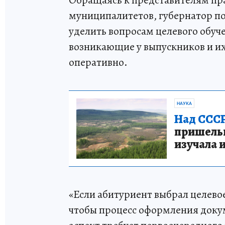
Обращаясь к представителям пр
муниципалитетов, губернатор п
уделить вопросам целевого обуч
возникающие у выпускников и и
оперативно.
НАУКА
Над СССР
пришельце
изучала 
«Если абитуриент выбрал целево
чтобы процесс оформления доку