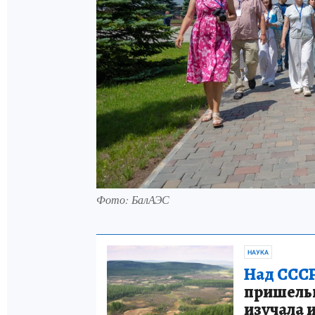
Фото: БалАЭС
НАУКА
Над СССР
пришельце
изучала 