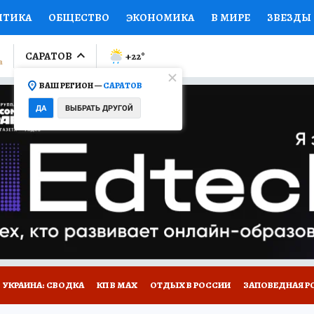
ИТИКА
ОБЩЕСТВО
ЭКОНОМИКА
В МИРЕ
ЗВЕЗДЫ
ЛУМНИСТЫ
ПРОИСШЕСТВИЯ
НАЦИОНАЛЬНЫЕ ПРОЕК
САРАТОВ
+22
°
ВАШ РЕГИОН —
САРАТОВ
Ы
ОТКРЫВАЕМ МИР
Я ЗНАЮ
СЕМЬЯ
ЖЕНСКИЕ СЕ
ДА
ВЫБРАТЬ ДРУГОЙ
ПРОМОКОДЫ
СЕРИАЛЫ
СПЕЦПРОЕКТЫ
ДЕФИЦИТ
ВИЗОР
КОЛЛЕКЦИИ
КОНКУРСЫ
РАБОТА У НАС
ГИ
НА САЙТЕ
УКРАИНА: СВОДКА
КП В МАХ
ОТДЫХ В РОССИИ
ЗАПОВЕДНАЯ Р