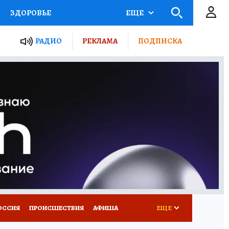
ЗДОРОВЬЕ
ЕЩЕ
ТЫ РОССИИ
РАДИО
РЕКЛАМА
ПОДПИСКА
КРЕТЫ
ПУТЕВОДИТЕЛЬ
 ЖЕЛЕЗА
ТУРИЗМ
Д ПОТРЕБИТЕЛЯ
ВСЕ О КП
ОССИЯ
ПРОИСШЕСТВИЯ
АФИША
ЕЩЕ