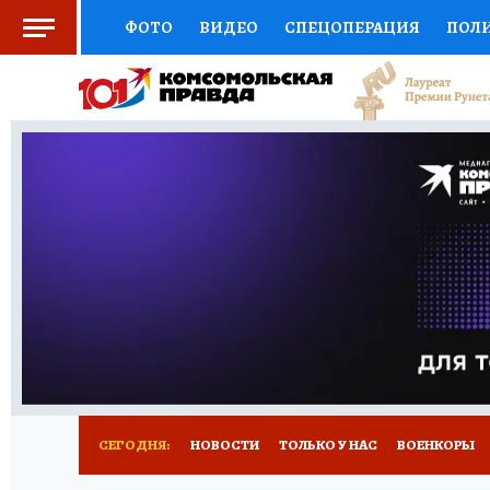
ФОТО
ВИДЕО
СПЕЦОПЕРАЦИЯ
ПОЛ
СОЦПОДДЕРЖКА
НАУКА
СПОРТ
КО
ВЫБОР ЭКСПЕРТОВ
ДОКТОР
ФИНАНС
КНИЖНАЯ ПОЛКА
ПРОГНОЗЫ НА СПОРТ
ПРЕСС-ЦЕНТР
НЕДВИЖИМОСТЬ
ТЕЛЕ
РАДИО КП
РЕКЛАМА
ТЕСТЫ
НОВОЕ 
СЕГОДНЯ:
НОВОСТИ
ТОЛЬКО У НАС
ВОЕНКОРЫ