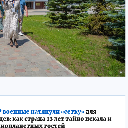
 военные натянули «сетку»
для
в: как страна 13 лет тайно искала и
инопланетных гостей