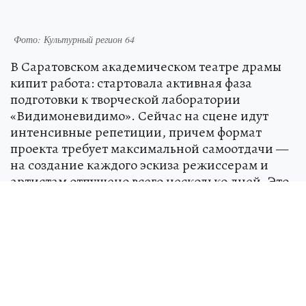
Фото: Культурный регион 64
В Саратовском академическом театре драмы
кипит работа: стартовала активная фаза
подготовки к творческой лаборатории
«Видимоневидимо». Сейчас на сцене идут
интенсивные репетиции, причем формат
проекта требует максимальной самоотдачи —
на создание каждого эскиза режиссерам и
артистам отпущено всего несколько дней. Это
сознательный творческий вызов, где
эксперимент становится главным двигателем,
а высокая концентрация позволяет рождать
совершенно неожиданные сценические
решения.
Первый показ лаборатории состоится уже 29