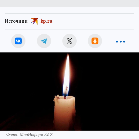
Источник:
kp.ru
Фото: МинИнформ 64 Z