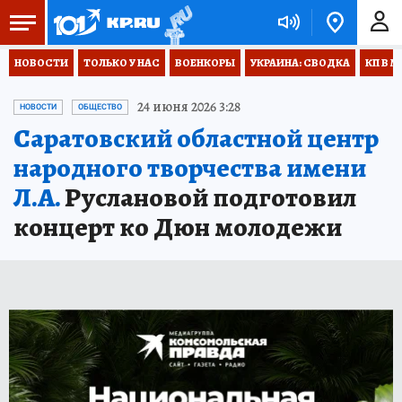
НОВОСТИ
ТОЛЬКО У НАС
ВОЕНКОРЫ
УКРАИНА: СВОДКА
КП В М
24 июня 2026 3:28
НОВОСТИ
ОБЩЕСТВО
Саратовский областной центр
народного творчества имени
Л.А.
Руслановой подготовил
концерт ко Дюн молодежи