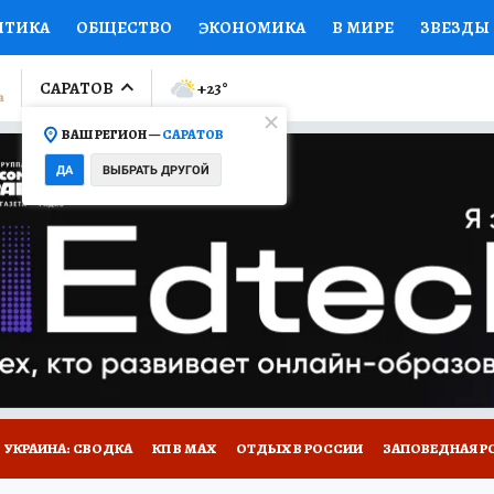
ИТИКА
ОБЩЕСТВО
ЭКОНОМИКА
В МИРЕ
ЗВЕЗДЫ
ЛУМНИСТЫ
ПРОИСШЕСТВИЯ
НАЦИОНАЛЬНЫЕ ПРОЕК
САРАТОВ
+23
°
ВАШ РЕГИОН —
САРАТОВ
Ы
ОТКРЫВАЕМ МИР
Я ЗНАЮ
СЕМЬЯ
ЖЕНСКИЕ СЕ
ДА
ВЫБРАТЬ ДРУГОЙ
ПРОМОКОДЫ
СЕРИАЛЫ
СПЕЦПРОЕКТЫ
ДЕФИЦИТ
ВИЗОР
КОЛЛЕКЦИИ
КОНКУРСЫ
РАБОТА У НАС
ГИ
НА САЙТЕ
УКРАИНА: СВОДКА
КП В МАХ
ОТДЫХ В РОССИИ
ЗАПОВЕДНАЯ Р