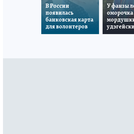
В России
У фанзы 
появилась
оморочка 
банковская карта
мордушки
для волонтеров
удэгейски