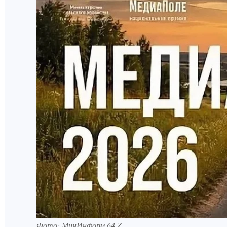
Фото: МинИнформ 64 Z