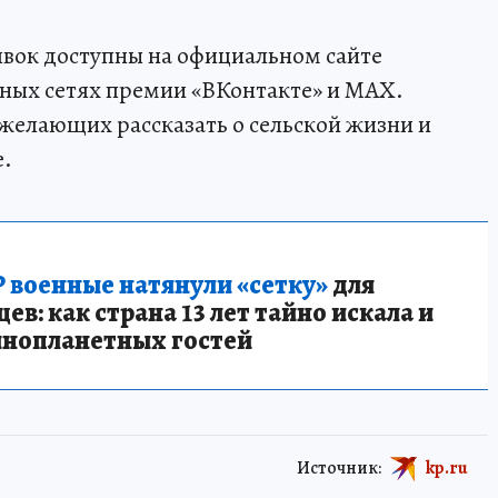
явок доступны на официальном сайте
ьных сетях премии «ВКонтакте» и MAX.
желающих рассказать о сельской жизни и
е.
 военные натянули «сетку»
для
в: как страна 13 лет тайно искала и
инопланетных гостей
Источник:
kp.ru