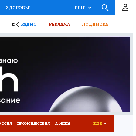
ЗДОРОВЬЕ
ЕЩЕ
ТЫ РОССИИ
РАДИО
РЕКЛАМА
ПОДПИСКА
КРЕТЫ
ПУТЕВОДИТЕЛЬ
 ЖЕЛЕЗА
ТУРИЗМ
Д ПОТРЕБИТЕЛЯ
ВСЕ О КП
ОССИЯ
ПРОИСШЕСТВИЯ
АФИША
ЕЩЕ