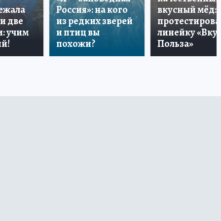
лежала
Россия»: на кого
вкусный мёд:
и две
из редких зверей
протестирова
: учим
и птиц вы
линейку «Вкус
й!
похожи?
Польза»