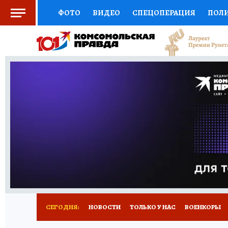
ФОТО
ВИДЕО
СПЕЦОПЕРАЦИЯ
ПОЛ
СОЦПОДДЕРЖКА
НАУКА
СПОРТ
КО
ВЫБОР ЭКСПЕРТОВ
ДОКТОР
ФИНАНС
КНИЖНАЯ ПОЛКА
ПРОГНОЗЫ НА СПОРТ
ПРЕСС-ЦЕНТР
НЕДВИЖИМОСТЬ
ТЕЛЕ
РАДИО КП
РЕКЛАМА
ТЕСТЫ
НОВОЕ 
СЕГОДНЯ:
НОВОСТИ
ТОЛЬКО У НАС
ВОЕНКОРЫ