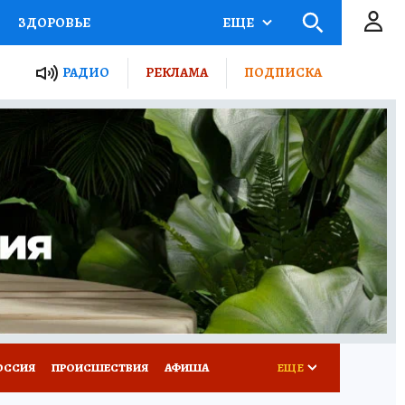
ЗДОРОВЬЕ
ЕЩЕ
ТЫ РОССИИ
РАДИО
РЕКЛАМА
ПОДПИСКА
КРЕТЫ
ПУТЕВОДИТЕЛЬ
 ЖЕЛЕЗА
ТУРИЗМ
Д ПОТРЕБИТЕЛЯ
ВСЕ О КП
ОССИЯ
ПРОИСШЕСТВИЯ
АФИША
ЕЩЕ