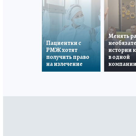
Менять р
Пациентки с
необязате
РМЖ хотят
истории 
получить право
в одной
на излечение
компани