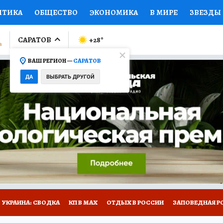
ИТИКА
ОБЩЕСТВО
ЭКОНОМИКА
В МИРЕ
ЗВЕЗДЫ
ЛУМНИСТЫ
ПРОИСШЕСТВИЯ
НАЦИОНАЛЬНЫЕ ПРОЕК
САРАТОВ
+28
°
ВАШ РЕГИОН —
САРАТОВ
Ы
ОТКРЫВАЕМ МИР
Я ЗНАЮ
СЕМЬЯ
ЖЕНСКИЕ СЕ
ДА
ВЫБРАТЬ ДРУГОЙ
ПРОМОКОДЫ
СЕРИАЛЫ
СПЕЦПРОЕКТЫ
ДЕФИЦИТ
ВИЗОР
КОЛЛЕКЦИИ
КОНКУРСЫ
РАБОТА У НАС
ГИ
НА САЙТЕ
УКРАИНА: СВОДКА
КП В МАХ
ОТДЫХ В РОССИИ
ЗАПОВЕДНАЯ Р