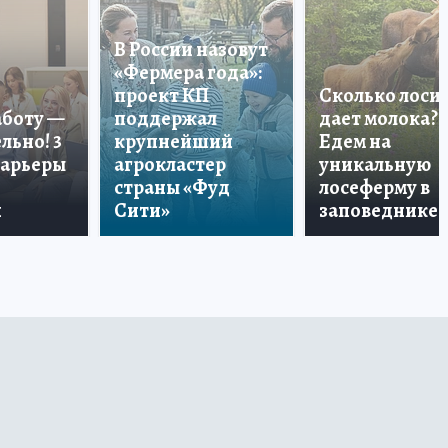
В России назовут
«Фермера года»:
проект КП
Сколько лоси
аботу —
поддержал
дает молока?
льно! 3
крупнейший
Едем на
карьеры
агрокластер
уникальную
страны «Фуд
лосеферму в
и
Сити»
заповеднике!