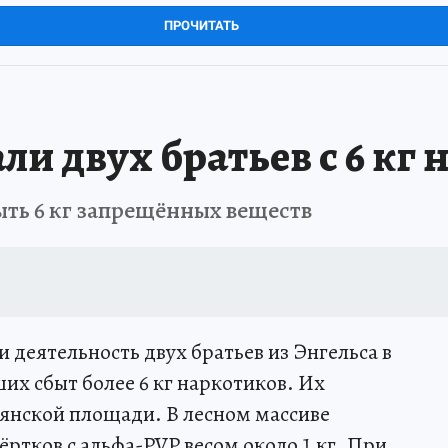
ПРОЧИТАТЬ
ли двух братьев с 6 кг
ыть 6 кг запрещённых веществ
 деятельность двух братьев из Энгельса в
ших сбыт более 6 кг наркотиков. Их
янской площади. В лесном массиве
ёртков с альфа-PVP весом около 1 кг. При