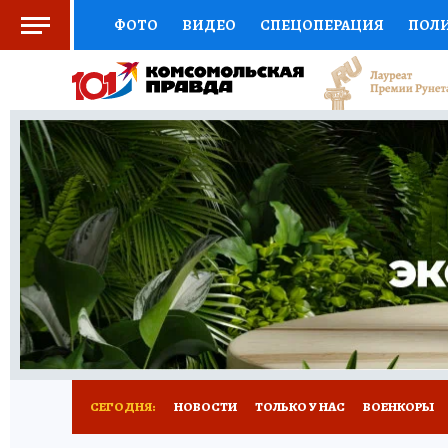
ФОТО
ВИДЕО
СПЕЦОПЕРАЦИЯ
ПОЛ
СОЦПОДДЕРЖКА
НАУКА
СПОРТ
КО
ВЫБОР ЭКСПЕРТОВ
ДОКТОР
ФИНАНС
КНИЖНАЯ ПОЛКА
ПРОГНОЗЫ НА СПОРТ
ПРЕСС-ЦЕНТР
НЕДВИЖИМОСТЬ
ТЕЛЕ
РАДИО КП
РЕКЛАМА
ТЕСТЫ
НОВОЕ 
СЕГОДНЯ:
НОВОСТИ
ТОЛЬКО У НАС
ВОЕНКОРЫ