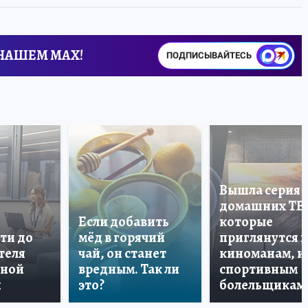
 НАШЕМ MAX!
ПОДПИСЫВАЙТЕСЬ
Вышла серия
домашних ТВ
Если добавить
которые
ти до
мёд в горячий
приглянутся 
теля
чай, он станет
киноманам, и
дной
вредным. Так ли
спортивным
и
это?
болельщикам