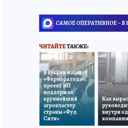
САМОЕ ОПЕРАТИВНОЕ – В
ЧИТАЙТЕ
ТАКЖЕ:
В России назовут
«Фермера года»:
проект КП
поддержал
крупнейший
Как вырас
агрокластер
руководи
страны «Фуд
внутри о
Сити»
компани