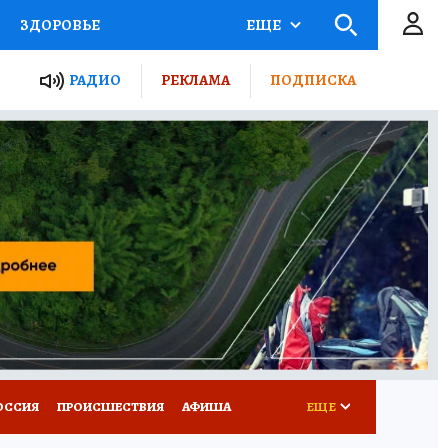
ЗДОРОВЬЕ
ЕЩЕ
ТЫ РОССИИ
РАДИО
РЕКЛАМА
ПОДПИСКА
КРЕТЫ
ПУТЕВОДИТЕЛЬ
 ЖЕЛЕЗА
ТУРИЗМ
Д ПОТРЕБИТЕЛЯ
ВСЕ О КП
ОССИЯ
ПРОИСШЕСТВИЯ
АФИША
ЕЩЕ