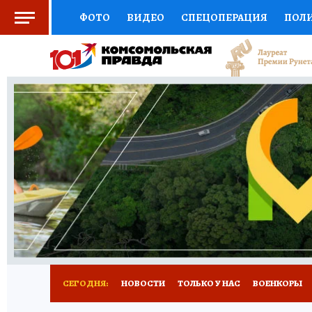
ФОТО
ВИДЕО
СПЕЦОПЕРАЦИЯ
ПОЛ
СОЦПОДДЕРЖКА
НАУКА
СПОРТ
КО
ВЫБОР ЭКСПЕРТОВ
ДОКТОР
ФИНАНС
КНИЖНАЯ ПОЛКА
ПРОГНОЗЫ НА СПОРТ
ПРЕСС-ЦЕНТР
НЕДВИЖИМОСТЬ
ТЕЛЕ
РАДИО КП
РЕКЛАМА
ТЕСТЫ
НОВОЕ 
СЕГОДНЯ:
НОВОСТИ
ТОЛЬКО У НАС
ВОЕНКОРЫ