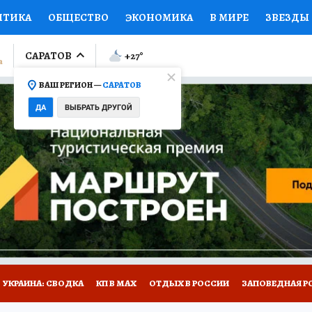
ИТИКА
ОБЩЕСТВО
ЭКОНОМИКА
В МИРЕ
ЗВЕЗДЫ
ЛУМНИСТЫ
ПРОИСШЕСТВИЯ
НАЦИОНАЛЬНЫЕ ПРОЕК
САРАТОВ
+27
°
ВАШ РЕГИОН —
САРАТОВ
Ы
ОТКРЫВАЕМ МИР
Я ЗНАЮ
СЕМЬЯ
ЖЕНСКИЕ СЕ
ДА
ВЫБРАТЬ ДРУГОЙ
ПРОМОКОДЫ
СЕРИАЛЫ
СПЕЦПРОЕКТЫ
ДЕФИЦИТ
ВИЗОР
КОЛЛЕКЦИИ
КОНКУРСЫ
РАБОТА У НАС
ГИ
НА САЙТЕ
УКРАИНА: СВОДКА
КП В МАХ
ОТДЫХ В РОССИИ
ЗАПОВЕДНАЯ Р