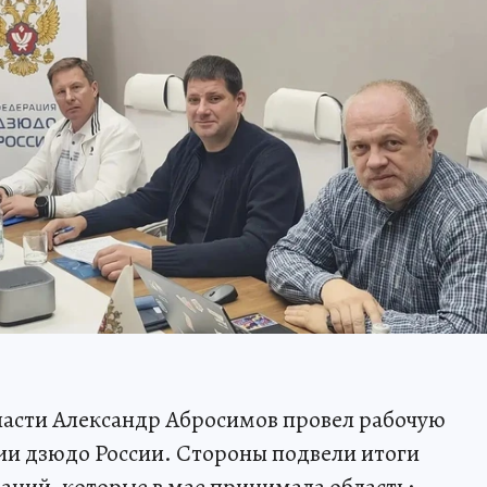
ласти Александр Абросимов провел рабочую
ии дзюдо России. Стороны подвели итоги
аний, которые в мае принимала область: