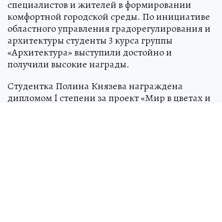
специалистов и жителей в формировании
комфортной городской среды. По инициативе
областного управления градорегулирования и
архитектуры студенты 3 курса группы
«Архитектура» выступили достойно и
получили высокие награды.
Студентка Полина Князева награждена
дипломом I степени за проект «Мир в цветах и
формах» в номинации «Комфортная городская
среда». Её работа посвящена аншлагам на
зданиях Саратова. Полина провела глубокий
анализ вывесок разных исторических
периодов и разработала собственный вариант
с уникальной типологией (форма, цвет,
шрифт). Студент Богдан Лучкин удостоен
диплома III степени за проект мурала памяти о
Саратовском авиационном заводе. Он изучил
историю предприятия, особенно его вклад в