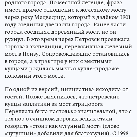
родного города. По местной легенде, фраза
имеет прямое отношение к железному мосту
через реку Медведицу, который в далёком 1901
году соединил две части города. Ранее части
города соединял деревянный мост, но он
рухнул. В это время через Петровск проезжала
торговая экспедиция, перевозившая железный
мост в Пензу. Сопровождающие остановились
в городе, а в трактире у них с местными
купцами родилась мысль о купле-продаже
половины этого моста.
По одной из версий, инициатива исходила от
гостей. Позже выяснилось, что петровские
купцы заплатили за мост втридорога.
Переплата была настолько значительной, что с
тех пор о слишком дорогих вещах стали
говорить «стоит как чугунный мост» (слово
«чугунный» добавили для благозвучия). С 1998