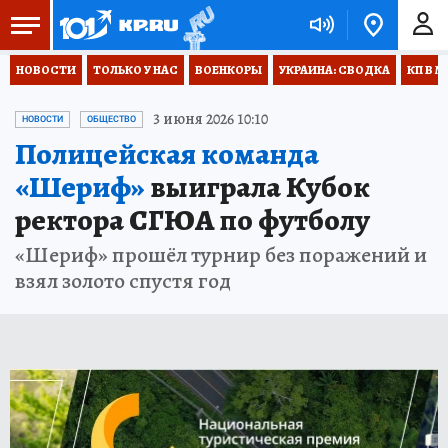
НОВОСТИ
ТОЛЬКО У НАС
ВОЕНКОРЫ
УКРАИНА: СВОДКА
КП В М
3 июня 2026 10:10
НОВОСТИ
ОБЩЕСТВО
Полицейская команда
«Шериф»
выиграла Кубок
ректора СГЮА по футболу
«Шериф» прошёл турнир без поражений и
взял золото спустя год