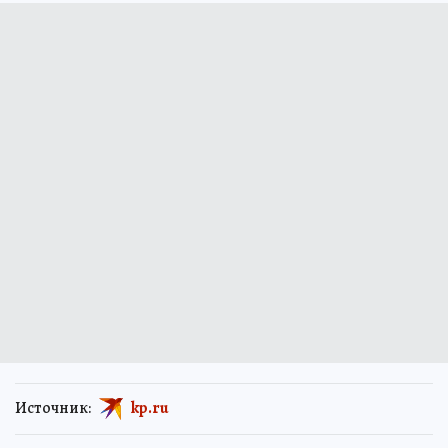
в виноградарство и агротуризм
Источник:
kp.ru