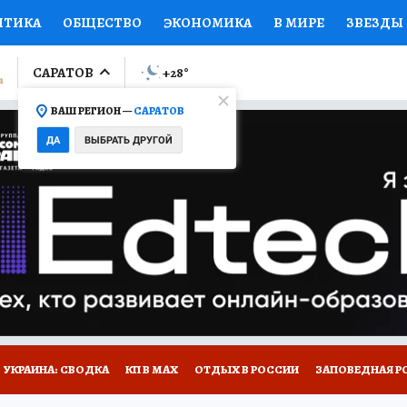
ИТИКА
ОБЩЕСТВО
ЭКОНОМИКА
В МИРЕ
ЗВЕЗДЫ
ЛУМНИСТЫ
ПРОИСШЕСТВИЯ
НАЦИОНАЛЬНЫЕ ПРОЕК
САРАТОВ
+28
°
ВАШ РЕГИОН —
САРАТОВ
Ы
ОТКРЫВАЕМ МИР
Я ЗНАЮ
СЕМЬЯ
ЖЕНСКИЕ СЕ
ДА
ВЫБРАТЬ ДРУГОЙ
ПРОМОКОДЫ
СЕРИАЛЫ
СПЕЦПРОЕКТЫ
ДЕФИЦИТ
ВИЗОР
КОЛЛЕКЦИИ
КОНКУРСЫ
РАБОТА У НАС
ГИ
НА САЙТЕ
УКРАИНА: СВОДКА
КП В МАХ
ОТДЫХ В РОССИИ
ЗАПОВЕДНАЯ Р