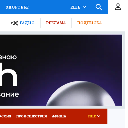
ЗДОРОВЬЕ
ЕЩЕ
ТЫ РОССИИ
РАДИО
РЕКЛАМА
ПОДПИСКА
КРЕТЫ
ПУТЕВОДИТЕЛЬ
 ЖЕЛЕЗА
ТУРИЗМ
Д ПОТРЕБИТЕЛЯ
ВСЕ О КП
ОССИЯ
ПРОИСШЕСТВИЯ
АФИША
ЕЩЕ