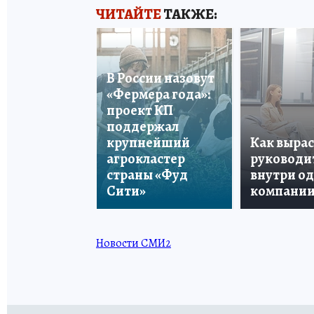
ЧИТАЙТЕ
ТАКЖЕ:
В России назовут
«Фермера года»:
проект КП
поддержал
крупнейший
Как вырас
агрокластер
руководи
страны «Фуд
внутри о
Сити»
компани
Новости СМИ2