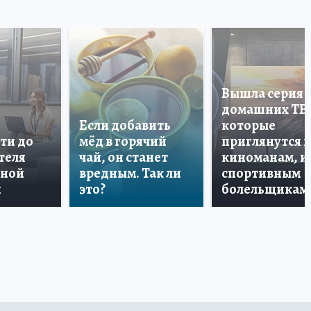
Вышла серия
домашних ТВ
Если добавить
которые
ти до
мёд в горячий
приглянутся 
теля
чай, он станет
киноманам, и
дной
вредным. Так ли
спортивным
и
это?
болельщикам