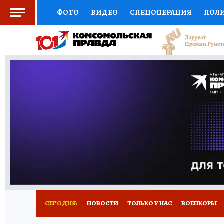
ФОТО
ВИДЕО
СПЕЦОПЕРАЦИЯ
ПОЛ
СОЦПОДДЕРЖКА
НАУКА
СПОРТ
КО
ВЫБОР ЭКСПЕРТОВ
ДОКТОР
ФИНАНС
КНИЖНАЯ ПОЛКА
ПРОГНОЗЫ НА СПОРТ
ПРЕСС-ЦЕНТР
НЕДВИЖИМОСТЬ
ТЕЛЕ
РАДИО КП
РЕКЛАМА
ТЕСТЫ
НОВОЕ 
СЕГОДНЯ:
НОВОСТИ
ТОЛЬКО У НАС
ВОЕНКОРЫ