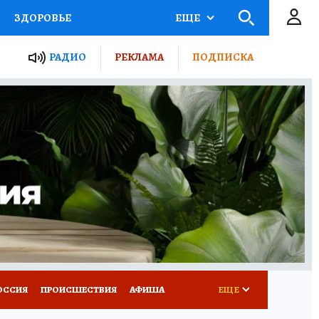
ЗДОРОВЬЕ
ЕЩЕ
ТЫ РОССИИ
РАДИО
РЕКЛАМА
ПОДПИСКА
КРЕТЫ
ПУТЕВОДИТЕЛЬ
 ЖЕЛЕЗА
ТУРИЗМ
Д ПОТРЕБИТЕЛЯ
ВСЕ О КП
ОССИЯ
ПРОИСШЕСТВИЯ
АФИША
ЕЩЕ