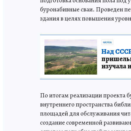
подготовка основания пола под 
буронабивные сваи. Проведен пе
здания в целях повышения уровн
НАУКА
Над СССР
пришельце
изучала 
По итогам реализации проекта б
внутреннего пространства библ
площадей для обслуживания чит
создание современной развивающ