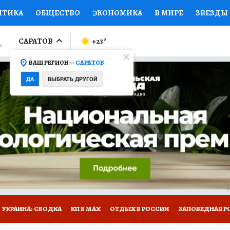
ИТИКА
ОБЩЕСТВО
ЭКОНОМИКА
В МИРЕ
ЗВЕЗДЫ
ЛУМНИСТЫ
ПРОИСШЕСТВИЯ
НАЦИОНАЛЬНЫЕ ПРОЕК
САРАТОВ
+23
°
ВАШ РЕГИОН —
САРАТОВ
Ы
ОТКРЫВАЕМ МИР
Я ЗНАЮ
СЕМЬЯ
ЖЕНСКИЕ СЕ
ДА
ВЫБРАТЬ ДРУГОЙ
ПРОМОКОДЫ
СЕРИАЛЫ
СПЕЦПРОЕКТЫ
ДЕФИЦИТ
ВИЗОР
КОЛЛЕКЦИИ
КОНКУРСЫ
РАБОТА У НАС
ГИ
НА САЙТЕ
УКРАИНА: СВОДКА
КП В МАХ
ОТДЫХ В РОССИИ
ЗАПОВЕДНАЯ Р