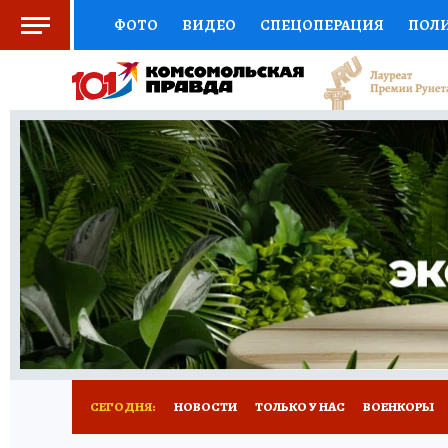
ФОТО
ВИДЕО
СПЕЦОПЕРАЦИЯ
ПОЛ
СОЦПОДДЕРЖКА
НАУКА
СПОРТ
КО
ВЫБОР ЭКСПЕРТОВ
ДОКТОР
ФИНАНС
КНИЖНАЯ ПОЛКА
ПРОГНОЗЫ НА СПОРТ
ПРЕСС-ЦЕНТР
НЕДВИЖИМОСТЬ
ТЕЛЕ
РАДИО КП
РЕКЛАМА
ТЕСТЫ
НОВОЕ 
СЕГОДНЯ:
НОВОСТИ
ТОЛЬКО У НАС
ВОЕНКОРЫ