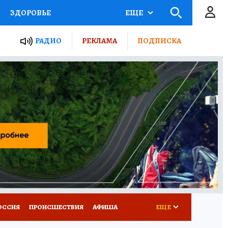
ЗДОРОВЬЕ
ЕЩЕ
ТЫ РОССИИ
РАДИО
РЕКЛАМА
ПОДПИСКА
КРЕТЫ
ПУТЕВОДИТЕЛЬ
 ЖЕЛЕЗА
ТУРИЗМ
Д ПОТРЕБИТЕЛЯ
ВСЕ О КП
ОССИЯ
ПРОИСШЕСТВИЯ
АФИША
ЕЩЕ