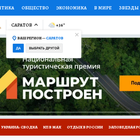
ИТИКА
ОБЩЕСТВО
ЭКОНОМИКА
В МИРЕ
ЗВЕЗДЫ
ЛУМНИСТЫ
ПРОИСШЕСТВИЯ
НАЦИОНАЛЬНЫЕ ПРОЕК
САРАТОВ
+36
°
ВАШ РЕГИОН —
САРАТОВ
Ы
ОТКРЫВАЕМ МИР
Я ЗНАЮ
СЕМЬЯ
ЖЕНСКИЕ СЕ
ДА
ВЫБРАТЬ ДРУГОЙ
ПРОМОКОДЫ
СЕРИАЛЫ
СПЕЦПРОЕКТЫ
ДЕФИЦИТ
ВИЗОР
КОЛЛЕКЦИИ
КОНКУРСЫ
РАБОТА У НАС
ГИ
НА САЙТЕ
УКРАИНА: СВОДКА
КП В МАХ
ОТДЫХ В РОССИИ
ЗАПОВЕДНАЯ Р