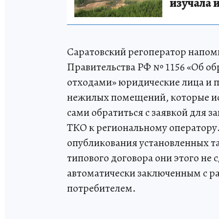
изучала 
Саратовский регоператор напоми
Правительства РФ № 1156 «Об 
отходами» юридические лица и п
нежилых помещений, которые ис
сами обратиться с заявкой для з
ТКО к региональному оператору. 
опубликования установленных та
типового договора они этого не с
автоматически заключенным с р
потребителем.