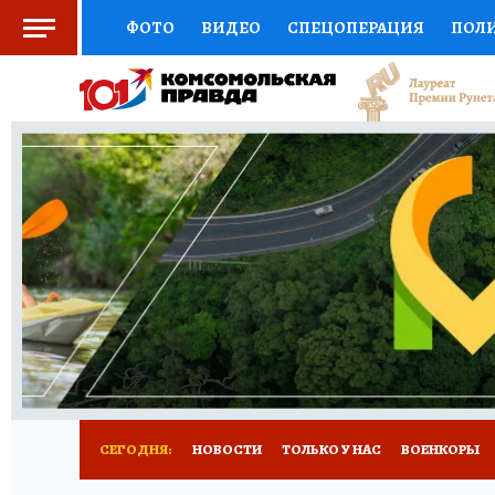
ФОТО
ВИДЕО
СПЕЦОПЕРАЦИЯ
ПОЛ
СОЦПОДДЕРЖКА
НАУКА
СПОРТ
КО
ВЫБОР ЭКСПЕРТОВ
ДОКТОР
ФИНАНС
КНИЖНАЯ ПОЛКА
ПРОГНОЗЫ НА СПОРТ
ПРЕСС-ЦЕНТР
НЕДВИЖИМОСТЬ
ТЕЛЕ
РАДИО КП
РЕКЛАМА
ТЕСТЫ
НОВОЕ 
СЕГОДНЯ:
НОВОСТИ
ТОЛЬКО У НАС
ВОЕНКОРЫ