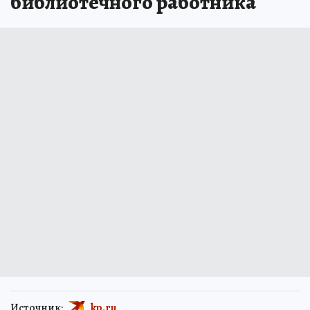
библиотечного работника
Источник:
kp.ru