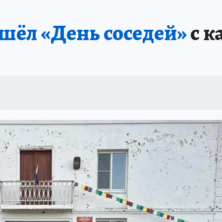
ошёл «День соседей»
с к