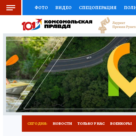
ФОТО
ВИДЕО
СПЕЦОПЕРАЦИЯ
ПОЛ
СОЦПОДДЕРЖКА
НАУКА
СПОРТ
КО
ВЫБОР ЭКСПЕРТОВ
ДОКТОР
ФИНАНС
КНИЖНАЯ ПОЛКА
ПРОГНОЗЫ НА СПОРТ
ПРЕСС-ЦЕНТР
НЕДВИЖИМОСТЬ
ТЕЛЕ
РАДИО КП
РЕКЛАМА
ТЕСТЫ
НОВОЕ 
СЕГОДНЯ:
НОВОСТИ
ТОЛЬКО У НАС
ВОЕНКОРЫ