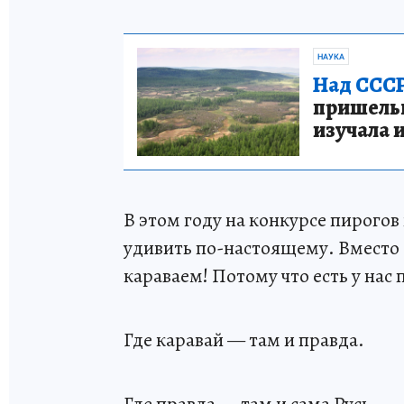
НАУКА
Над СССР
пришельце
изучала 
В этом году на конкурсе пирогов
удивить по-настоящему. Вместо
караваем! Потому что есть у нас 
Где каравай — там и правда.