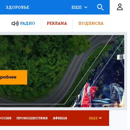
ЗДОРОВЬЕ
ЕЩЕ
ТЫ РОССИИ
РАДИО
РЕКЛАМА
ПОДПИСКА
КРЕТЫ
ПУТЕВОДИТЕЛЬ
 ЖЕЛЕЗА
ТУРИЗМ
Д ПОТРЕБИТЕЛЯ
ВСЕ О КП
ОССИЯ
ПРОИСШЕСТВИЯ
АФИША
ЕЩЕ