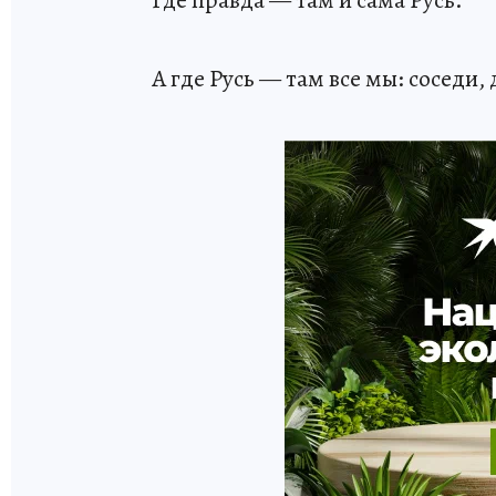
Где правда — там и сама Русь.
А где Русь — там все мы: соседи,