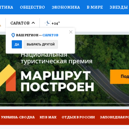
ИТИКА
ОБЩЕСТВО
ЭКОНОМИКА
В МИРЕ
ЗВЕЗДЫ
ЛУМНИСТЫ
ПРОИСШЕСТВИЯ
НАЦИОНАЛЬНЫЕ ПРОЕК
САРАТОВ
+24
°
ВАШ РЕГИОН —
САРАТОВ
Ы
ОТКРЫВАЕМ МИР
Я ЗНАЮ
СЕМЬЯ
ЖЕНСКИЕ СЕ
ДА
ВЫБРАТЬ ДРУГОЙ
ПРОМОКОДЫ
СЕРИАЛЫ
СПЕЦПРОЕКТЫ
ДЕФИЦИТ
ВИЗОР
КОЛЛЕКЦИИ
КОНКУРСЫ
РАБОТА У НАС
ГИ
НА САЙТЕ
УКРАИНА: СВОДКА
КП В МАХ
ОТДЫХ В РОССИИ
ЗАПОВЕДНАЯ Р