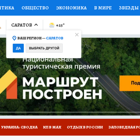
ИТИКА
ОБЩЕСТВО
ЭКОНОМИКА
В МИРЕ
ЗВЕЗДЫ
ЛУМНИСТЫ
ПРОИСШЕСТВИЯ
НАЦИОНАЛЬНЫЕ ПРОЕК
САРАТОВ
+25
°
ВАШ РЕГИОН —
САРАТОВ
Ы
ОТКРЫВАЕМ МИР
Я ЗНАЮ
СЕМЬЯ
ЖЕНСКИЕ СЕ
ДА
ВЫБРАТЬ ДРУГОЙ
ПРОМОКОДЫ
СЕРИАЛЫ
СПЕЦПРОЕКТЫ
ДЕФИЦИТ
ВИЗОР
КОЛЛЕКЦИИ
КОНКУРСЫ
РАБОТА У НАС
ГИ
НА САЙТЕ
УКРАИНА: СВОДКА
КП В МАХ
ОТДЫХ В РОССИИ
ЗАПОВЕДНАЯ Р