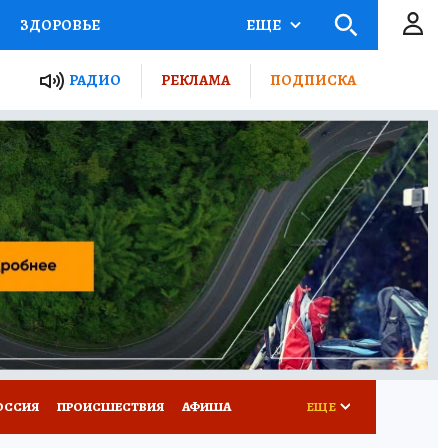
ЗДОРОВЬЕ
ЕЩЕ
ТЫ РОССИИ
РАДИО
РЕКЛАМА
ПОДПИСКА
КРЕТЫ
ПУТЕВОДИТЕЛЬ
 ЖЕЛЕЗА
ТУРИЗМ
Д ПОТРЕБИТЕЛЯ
ВСЕ О КП
ОССИЯ
ПРОИСШЕСТВИЯ
АФИША
ЕЩЕ