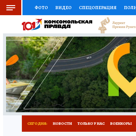
ФОТО
ВИДЕО
СПЕЦОПЕРАЦИЯ
ПОЛ
СОЦПОДДЕРЖКА
НАУКА
СПОРТ
КО
ВЫБОР ЭКСПЕРТОВ
ДОКТОР
ФИНАНС
КНИЖНАЯ ПОЛКА
ПРОГНОЗЫ НА СПОРТ
ПРЕСС-ЦЕНТР
НЕДВИЖИМОСТЬ
ТЕЛЕ
РАДИО КП
РЕКЛАМА
ТЕСТЫ
НОВОЕ 
СЕГОДНЯ:
НОВОСТИ
ТОЛЬКО У НАС
ВОЕНКОРЫ