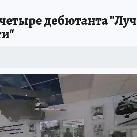
четыре дебютанта "Лу
ти"