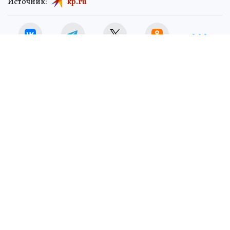
Источник:
kp.ru
В Энгельсе прошла творческая встреча
педагогов и работников культуры с автором и
ведущим телеолимпиады «Умницы и умники»,
писателем и профессором МГИМО Юрием
Вяземским и министром Всероссийского
движения «Умницы и умники» Ириной
Седовой.
Гости поделились секретами составления
вопросов, Юрий Вяземский отметил высокую
эрудицию саратовских школьников, провел
блиц-опрос для учителей и пригласил всех к
участию в будущих сезонах.