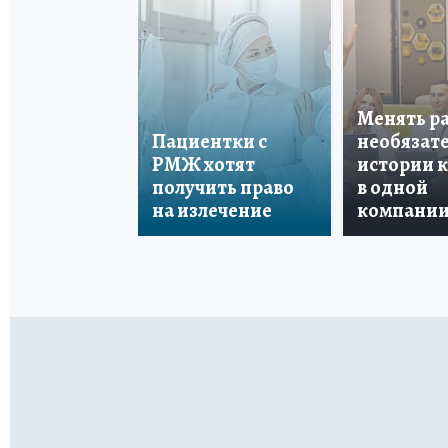
Менять р
Пациентки с
необязате
РМЖ хотят
истории 
получить право
в одной
на излечение
компани