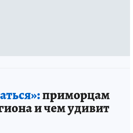
аться»:
приморцам
гиона и чем удивит