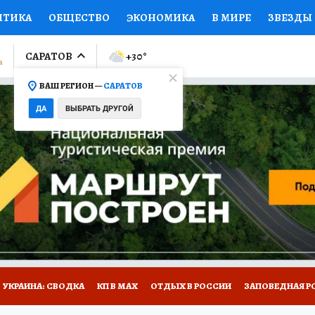
ИТИКА
ОБЩЕСТВО
ЭКОНОМИКА
В МИРЕ
ЗВЕЗДЫ
ЛУМНИСТЫ
ПРОИСШЕСТВИЯ
НАЦИОНАЛЬНЫЕ ПРОЕК
САРАТОВ
+30
°
ВАШ РЕГИОН —
САРАТОВ
Ы
ОТКРЫВАЕМ МИР
Я ЗНАЮ
СЕМЬЯ
ЖЕНСКИЕ СЕ
ДА
ВЫБРАТЬ ДРУГОЙ
ПРОМОКОДЫ
СЕРИАЛЫ
СПЕЦПРОЕКТЫ
ДЕФИЦИТ
ВИЗОР
КОЛЛЕКЦИИ
КОНКУРСЫ
РАБОТА У НАС
ГИ
НА САЙТЕ
УКРАИНА: СВОДКА
КП В МАХ
ОТДЫХ В РОССИИ
ЗАПОВЕДНАЯ Р