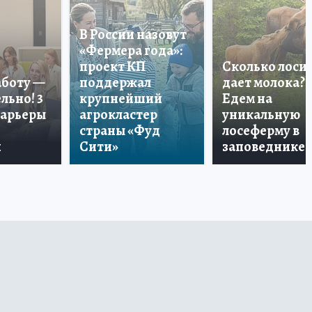
В России назовут
«Фермера года»:
проект КП
Сколько лоси
аботу —
поддержал
дает молока?
льно! 3
крупнейший
Едем на
карьеры
агрокластер
уникальную
страны «Фуд
лосеферму в
и
Сити»
заповеднике!