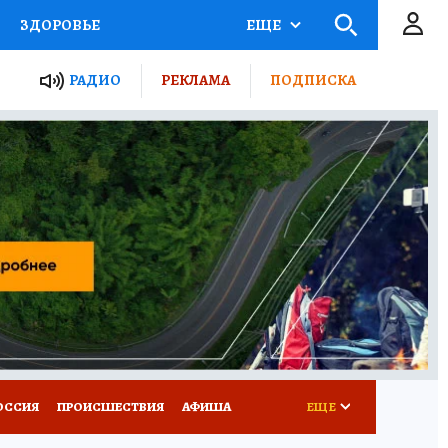
ЗДОРОВЬЕ
ЕЩЕ
ТЫ РОССИИ
РАДИО
РЕКЛАМА
ПОДПИСКА
КРЕТЫ
ПУТЕВОДИТЕЛЬ
 ЖЕЛЕЗА
ТУРИЗМ
Д ПОТРЕБИТЕЛЯ
ВСЕ О КП
ОССИЯ
ПРОИСШЕСТВИЯ
АФИША
ЕЩЕ