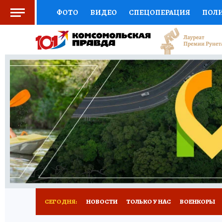
ФОТО
ВИДЕО
СПЕЦОПЕРАЦИЯ
ПОЛ
СОЦПОДДЕРЖКА
НАУКА
СПОРТ
КО
ВЫБОР ЭКСПЕРТОВ
ДОКТОР
ФИНАНС
КНИЖНАЯ ПОЛКА
ПРОГНОЗЫ НА СПОРТ
ПРЕСС-ЦЕНТР
НЕДВИЖИМОСТЬ
ТЕЛЕ
РАДИО КП
РЕКЛАМА
ТЕСТЫ
НОВОЕ 
СЕГОДНЯ:
НОВОСТИ
ТОЛЬКО У НАС
ВОЕНКОРЫ