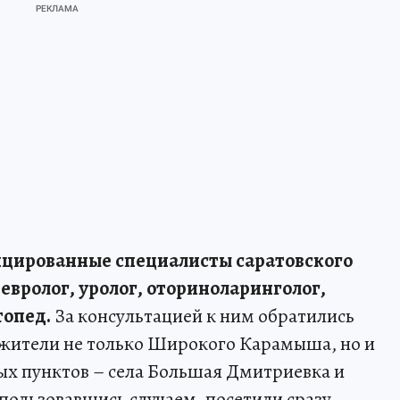
цированные специалисты саратовского
евролог, уролог, оториноларинголог,
топед.
За консультацией к ним обратились
 жители не только Широкого Карамыша, но и
х пунктов – села Большая Дмитриевка и
пользовавшись случаем, посетили сразу