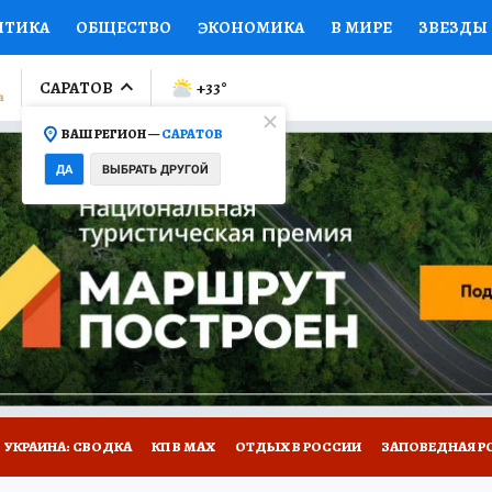
ИТИКА
ОБЩЕСТВО
ЭКОНОМИКА
В МИРЕ
ЗВЕЗДЫ
ЛУМНИСТЫ
ПРОИСШЕСТВИЯ
НАЦИОНАЛЬНЫЕ ПРОЕК
САРАТОВ
+33
°
ВАШ РЕГИОН —
САРАТОВ
Ы
ОТКРЫВАЕМ МИР
Я ЗНАЮ
СЕМЬЯ
ЖЕНСКИЕ СЕ
ДА
ВЫБРАТЬ ДРУГОЙ
ПРОМОКОДЫ
СЕРИАЛЫ
СПЕЦПРОЕКТЫ
ДЕФИЦИТ
ВИЗОР
КОЛЛЕКЦИИ
КОНКУРСЫ
РАБОТА У НАС
ГИ
НА САЙТЕ
УКРАИНА: СВОДКА
КП В МАХ
ОТДЫХ В РОССИИ
ЗАПОВЕДНАЯ Р