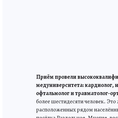
Приём провели высококвалифи
медуниверситета: кардиолог, н
офтальмолог и травматолог-ор
более шестидесяти человек. Это
расположенных рядом населённы
посёлка Раздольное. Многие, вос