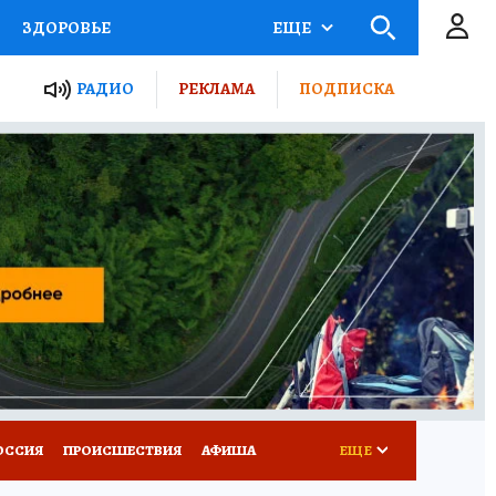
ЗДОРОВЬЕ
ЕЩЕ
ТЫ РОССИИ
РАДИО
РЕКЛАМА
ПОДПИСКА
КРЕТЫ
ПУТЕВОДИТЕЛЬ
 ЖЕЛЕЗА
ТУРИЗМ
Д ПОТРЕБИТЕЛЯ
ВСЕ О КП
ОССИЯ
ПРОИСШЕСТВИЯ
АФИША
ЕЩЕ