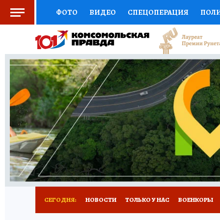
ФОТО
ВИДЕО
СПЕЦОПЕРАЦИЯ
ПОЛ
СОЦПОДДЕРЖКА
НАУКА
СПОРТ
КО
ВЫБОР ЭКСПЕРТОВ
ДОКТОР
ФИНАНС
КНИЖНАЯ ПОЛКА
ПРОГНОЗЫ НА СПОРТ
ПРЕСС-ЦЕНТР
НЕДВИЖИМОСТЬ
ТЕЛЕ
РАДИО КП
РЕКЛАМА
ТЕСТЫ
НОВОЕ 
СЕГОДНЯ:
НОВОСТИ
ТОЛЬКО У НАС
ВОЕНКОРЫ