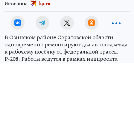
Источник:
kp.ru
В Озинском районе Саратовской области
одновременно ремонтируют два автоподъезда
к рабочему посёлку от федеральной трассы
Р-208. Работы ведутся в рамках нацпроекта
«Инфраструктура для жизни». Общая
протяжённость дорог — почти 6 км.
На обоих объектах восстановили изношенное
покрытие методом холодной регенерации с
добавлением щебня и цемента. На восточном
подъезде уже уложили два слоя
асфальтобетона (выравнивающий и верхний).
По контракту завершить работы должны в
октябре, но уже сейчас готовность восточного