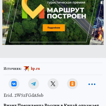
Источник:
kp.ru
Erid. 2W5zFGdASsb
В
и
зит
Президента
Ро
с
сии
в
Китай
отражает