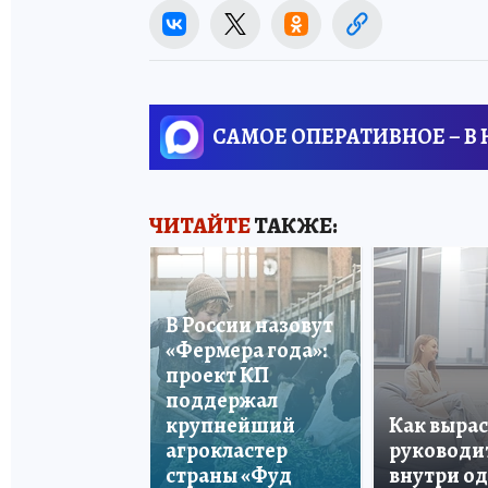
САМОЕ ОПЕРАТИВНОЕ – В
ЧИТАЙТЕ
ТАКЖЕ:
В России назовут
«Фермера года»:
проект КП
поддержал
крупнейший
Как вырас
агрокластер
руководи
страны «Фуд
внутри о