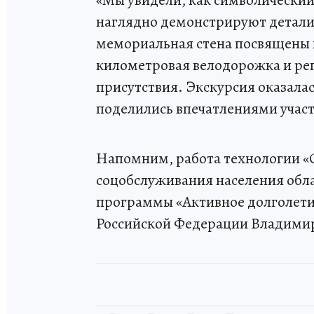
«Мы увидели, как символический
наглядно демонстрируют детали 
мемориальная стена посвящены г
километровая велодорожка и реп
присутствия. Экскурсия оказала
поделились впечатлениями учас
Напомним, работа технологии «
соцобслуживания населения обл
программы «Активное долголети
Российской Федерации Владимир