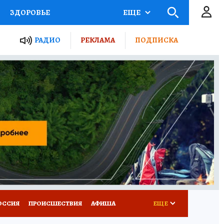
ЗДОРОВЬЕ
ЕЩЕ
ТЫ РОССИИ
РАДИО
РЕКЛАМА
ПОДПИСКА
КРЕТЫ
ПУТЕВОДИТЕЛЬ
 ЖЕЛЕЗА
ТУРИЗМ
Д ПОТРЕБИТЕЛЯ
ВСЕ О КП
ОССИЯ
ПРОИСШЕСТВИЯ
АФИША
ЕЩЕ