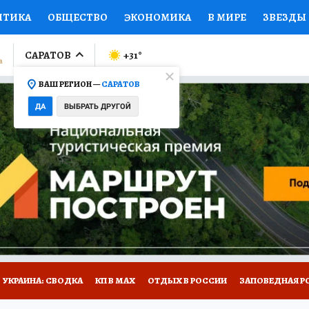
ИТИКА
ОБЩЕСТВО
ЭКОНОМИКА
В МИРЕ
ЗВЕЗДЫ
ЛУМНИСТЫ
ПРОИСШЕСТВИЯ
НАЦИОНАЛЬНЫЕ ПРОЕК
САРАТОВ
+31
°
ВАШ РЕГИОН —
САРАТОВ
Ы
ОТКРЫВАЕМ МИР
Я ЗНАЮ
СЕМЬЯ
ЖЕНСКИЕ СЕ
ДА
ВЫБРАТЬ ДРУГОЙ
ПРОМОКОДЫ
СЕРИАЛЫ
СПЕЦПРОЕКТЫ
ДЕФИЦИТ
ВИЗОР
КОЛЛЕКЦИИ
КОНКУРСЫ
РАБОТА У НАС
ГИ
НА САЙТЕ
УКРАИНА: СВОДКА
КП В МАХ
ОТДЫХ В РОССИИ
ЗАПОВЕДНАЯ Р