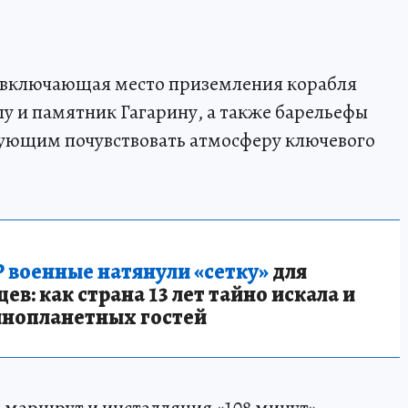
 включающая место приземления корабля
лу и памятник Гагарину, а также барельефы
вующим почувствовать атмосферу ключевого
 военные натянули «сетку»
для
в: как страна 13 лет тайно искала и
инопланетных гостей