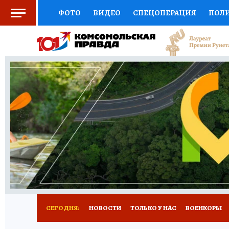
ФОТО
ВИДЕО
СПЕЦОПЕРАЦИЯ
ПОЛ
СОЦПОДДЕРЖКА
НАУКА
СПОРТ
КО
ВЫБОР ЭКСПЕРТОВ
ДОКТОР
ФИНАНС
КНИЖНАЯ ПОЛКА
ПРОГНОЗЫ НА СПОРТ
ПРЕСС-ЦЕНТР
НЕДВИЖИМОСТЬ
ТЕЛЕ
РАДИО КП
РЕКЛАМА
ТЕСТЫ
НОВОЕ 
СЕГОДНЯ:
НОВОСТИ
ТОЛЬКО У НАС
ВОЕНКОРЫ