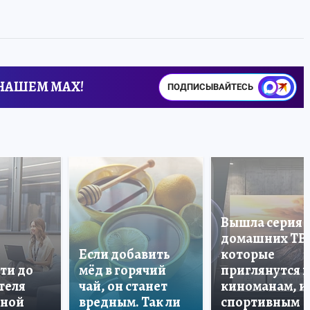
 НАШЕМ MAX!
ПОДПИСЫВАЙТЕСЬ
Вышла серия
домашних ТВ
Если добавить
которые
ти до
мёд в горячий
приглянутся 
теля
чай, он станет
киноманам, и
дной
вредным. Так ли
спортивным