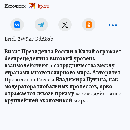
Источник:
kp.ru
Erid. 2W5zFGdASsb
В
и
зит
Президента
Ро
с
сии
в
Китай
отражает
беспрецедентно
высокий
уровень
взаимодействия
и
сотрудничества
между
странами
многополярного
мира.
Авторитет
Президента России
Владимира
Путина,
как
модератора
глобальных
процессов,
ярко
отражается
сквозь
призму
взаимодействия с
крупнейшей
экономикой
мира.