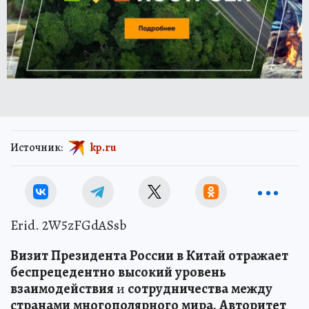
Источник:
kp.ru
Erid. 2W5zFGdASsb
В
и
зит
Президента
Ро
с
сии
в
Китай
отражает
беспрецедентно
высокий
уровень
взаимодействия
и
сотрудничества
между
странами
многополярного
мира.
Авторитет