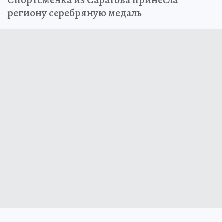
Спортсменка из Саратова принесла
региону серебряную медаль