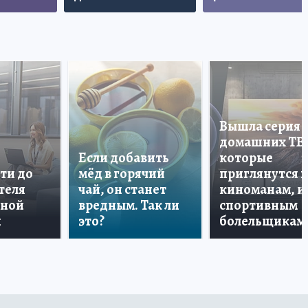
Вышла серия
домашних ТВ
Если добавить
которые
ти до
мёд в горячий
приглянутся 
теля
чай, он станет
киноманам, и
дной
вредным. Так ли
спортивным
и
это?
болельщикам