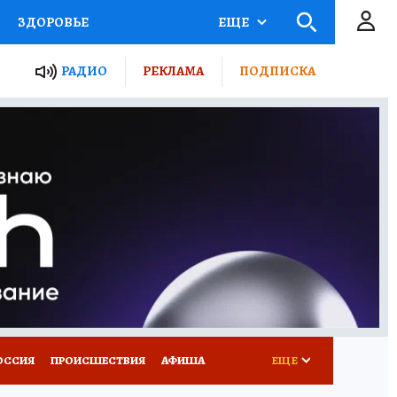
ЗДОРОВЬЕ
ЕЩЕ
ТЫ РОССИИ
РАДИО
РЕКЛАМА
ПОДПИСКА
КРЕТЫ
ПУТЕВОДИТЕЛЬ
 ЖЕЛЕЗА
ТУРИЗМ
Д ПОТРЕБИТЕЛЯ
ВСЕ О КП
ОССИЯ
ПРОИСШЕСТВИЯ
АФИША
ЕЩЕ