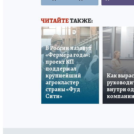
ЧИТАЙТЕ
ТАКЖЕ:
В России назовут
«Фермера года»:
проект КП
поддержал
крупнейший
Как вырас
агрокластер
руководи
страны «Фуд
внутри о
Сити»
компани