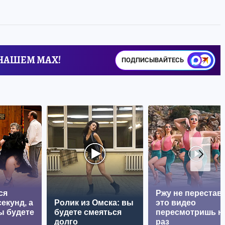
 НАШЕМ MAX!
ПОДПИСЫВАЙТЕСЬ
ся
Ржу не перестава
екунд, а
Ролик из Омска: вы
это видео
ы будете
будете смеяться
пересмотришь н
долго
раз