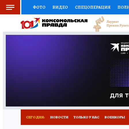
ФОТО
ВИДЕО
СПЕЦОПЕРАЦИЯ
ПОЛ
СОЦПОДДЕРЖКА
НАУКА
СПОРТ
КО
ВЫБОР ЭКСПЕРТОВ
ДОКТОР
ФИНАНС
КНИЖНАЯ ПОЛКА
ПРОГНОЗЫ НА СПОРТ
ПРЕСС-ЦЕНТР
НЕДВИЖИМОСТЬ
ТЕЛЕ
РАДИО КП
РЕКЛАМА
ТЕСТЫ
НОВОЕ 
СЕГОДНЯ:
НОВОСТИ
ТОЛЬКО У НАС
ВОЕНКОРЫ