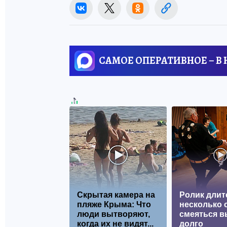
САМОЕ ОПЕРАТИВНОЕ – В
Скрытая камера на
Ролик длит
пляже Крыма: Что
несколько с
люди вытворяют,
смеяться в
когда их не видят...
долго