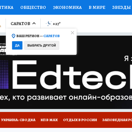
ИТИКА
ОБЩЕСТВО
ЭКОНОМИКА
В МИРЕ
ЗВЕЗДЫ
ЛУМНИСТЫ
ПРОИСШЕСТВИЯ
НАЦИОНАЛЬНЫЕ ПРОЕК
САРАТОВ
+27
°
ВАШ РЕГИОН —
САРАТОВ
Ы
ОТКРЫВАЕМ МИР
Я ЗНАЮ
СЕМЬЯ
ЖЕНСКИЕ СЕ
ДА
ВЫБРАТЬ ДРУГОЙ
ПРОМОКОДЫ
СЕРИАЛЫ
СПЕЦПРОЕКТЫ
ДЕФИЦИТ
ВИЗОР
КОЛЛЕКЦИИ
КОНКУРСЫ
РАБОТА У НАС
ГИ
НА САЙТЕ
УКРАИНА: СВОДКА
КП В МАХ
ОТДЫХ В РОССИИ
ЗАПОВЕДНАЯ Р