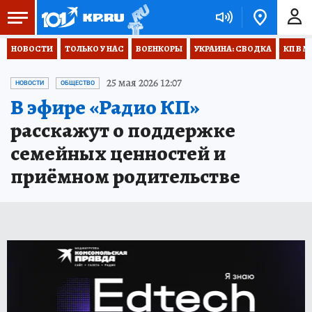
НОВОСТИ
ТОЛЬКО У НАС
ВОЕНКОРЫ
УКРАИНА: СВОДКА
КП В М
25 мая 2026 12:07
НОВОСТИ
ОБЩЕСТВО
В эфире «Радио КП»
расскажут о поддержке
семейных ценностей и
приёмном родительстве