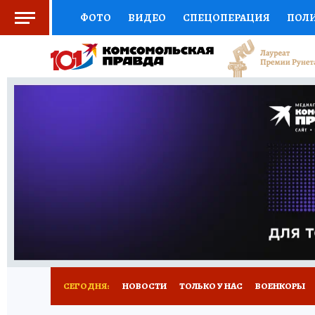
ФОТО
ВИДЕО
СПЕЦОПЕРАЦИЯ
ПОЛ
СОЦПОДДЕРЖКА
НАУКА
СПОРТ
КО
ВЫБОР ЭКСПЕРТОВ
ДОКТОР
ФИНАНС
КНИЖНАЯ ПОЛКА
ПРОГНОЗЫ НА СПОРТ
ПРЕСС-ЦЕНТР
НЕДВИЖИМОСТЬ
ТЕЛЕ
РАДИО КП
РЕКЛАМА
ТЕСТЫ
НОВОЕ 
СЕГОДНЯ:
НОВОСТИ
ТОЛЬКО У НАС
ВОЕНКОРЫ