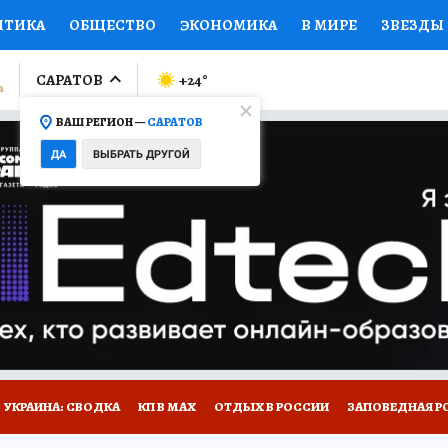
ИТИКА
ОБЩЕСТВО
ЭКОНОМИКА
В МИРЕ
ЗВЕЗДЫ
ЛУМНИСТЫ
ПРОИСШЕСТВИЯ
НАЦИОНАЛЬНЫЕ ПРОЕК
САРАТОВ
+24
°
ВАШ РЕГИОН —
САРАТОВ
Ы
ОТКРЫВАЕМ МИР
Я ЗНАЮ
СЕМЬЯ
ЖЕНСКИЕ СЕ
ДА
ВЫБРАТЬ ДРУГОЙ
ПРОМОКОДЫ
СЕРИАЛЫ
СПЕЦПРОЕКТЫ
ДЕФИЦИТ
ВИЗОР
КОЛЛЕКЦИИ
КОНКУРСЫ
РАБОТА У НАС
ГИ
НА САЙТЕ
УКРАИНА: СВОДКА
КП В МАХ
ОТДЫХ В РОССИИ
ЗАПОВЕДНАЯ Р