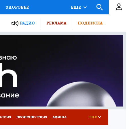
ЗДОРОВЬЕ
ЕЩЕ
ТЫ РОССИИ
РАДИО
РЕКЛАМА
ПОДПИСКА
КРЕТЫ
ПУТЕВОДИТЕЛЬ
 ЖЕЛЕЗА
ТУРИЗМ
Д ПОТРЕБИТЕЛЯ
ВСЕ О КП
ОССИЯ
ПРОИСШЕСТВИЯ
АФИША
ЕЩЕ