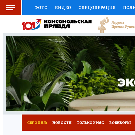
ФОТО
ВИДЕО
СПЕЦОПЕРАЦИЯ
ПОЛ
СОЦПОДДЕРЖКА
НАУКА
СПОРТ
КО
ВЫБОР ЭКСПЕРТОВ
ДОКТОР
ФИНАНС
КНИЖНАЯ ПОЛКА
ПРОГНОЗЫ НА СПОРТ
ПРЕСС-ЦЕНТР
НЕДВИЖИМОСТЬ
ТЕЛЕ
РАДИО КП
РЕКЛАМА
ТЕСТЫ
НОВОЕ 
СЕГОДНЯ:
НОВОСТИ
ТОЛЬКО У НАС
ВОЕНКОРЫ