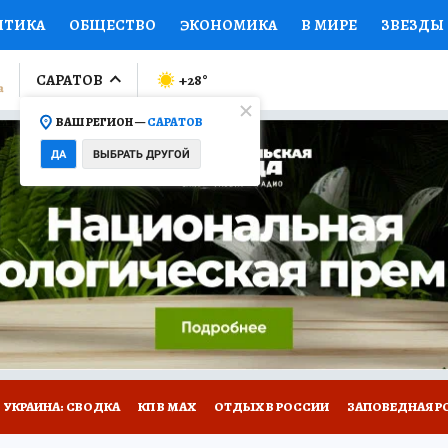
ИТИКА
ОБЩЕСТВО
ЭКОНОМИКА
В МИРЕ
ЗВЕЗДЫ
ЛУМНИСТЫ
ПРОИСШЕСТВИЯ
НАЦИОНАЛЬНЫЕ ПРОЕК
САРАТОВ
+28
°
ВАШ РЕГИОН —
САРАТОВ
Ы
ОТКРЫВАЕМ МИР
Я ЗНАЮ
СЕМЬЯ
ЖЕНСКИЕ СЕ
ДА
ВЫБРАТЬ ДРУГОЙ
ПРОМОКОДЫ
СЕРИАЛЫ
СПЕЦПРОЕКТЫ
ДЕФИЦИТ
ВИЗОР
КОЛЛЕКЦИИ
КОНКУРСЫ
РАБОТА У НАС
ГИ
НА САЙТЕ
УКРАИНА: СВОДКА
КП В МАХ
ОТДЫХ В РОССИИ
ЗАПОВЕДНАЯ Р