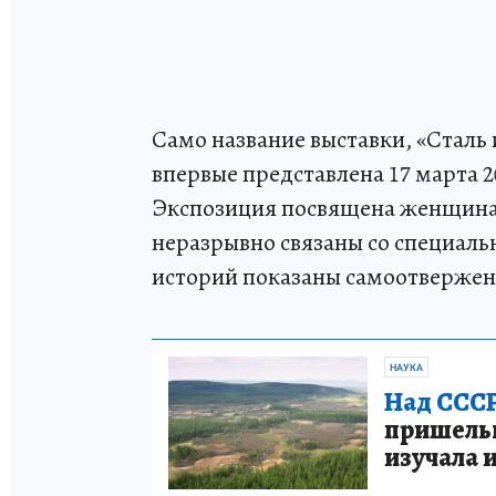
Само название выставки, «Сталь 
впервые представлена 17 марта 2
Экспозиция посвящена женщинам
неразрывно связаны со специаль
историй показаны самоотверженн
НАУКА
Над СССР
пришельце
изучала 