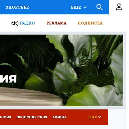
ЗДОРОВЬЕ
ЕЩЕ
ТЫ РОССИИ
РАДИО
РЕКЛАМА
ПОДПИСКА
КРЕТЫ
ПУТЕВОДИТЕЛЬ
 ЖЕЛЕЗА
ТУРИЗМ
Д ПОТРЕБИТЕЛЯ
ВСЕ О КП
ОССИЯ
ПРОИСШЕСТВИЯ
АФИША
ЕЩЕ