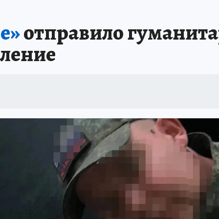
е»
отправило гуманита
вление