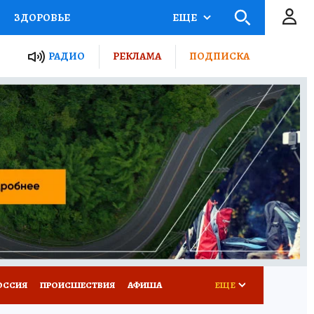
ЗДОРОВЬЕ
ЕЩЕ
ТЫ РОССИИ
РАДИО
РЕКЛАМА
ПОДПИСКА
КРЕТЫ
ПУТЕВОДИТЕЛЬ
 ЖЕЛЕЗА
ТУРИЗМ
Д ПОТРЕБИТЕЛЯ
ВСЕ О КП
ОССИЯ
ПРОИСШЕСТВИЯ
АФИША
ЕЩЕ