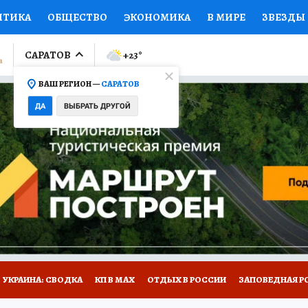
ИТИКА
ОБЩЕСТВО
ЭКОНОМИКА
В МИРЕ
ЗВЕЗДЫ
ЛУМНИСТЫ
ПРОИСШЕСТВИЯ
НАЦИОНАЛЬНЫЕ ПРОЕК
САРАТОВ
+23
°
ВАШ РЕГИОН —
САРАТОВ
Ы
ОТКРЫВАЕМ МИР
Я ЗНАЮ
СЕМЬЯ
ЖЕНСКИЕ СЕ
ДА
ВЫБРАТЬ ДРУГОЙ
ПРОМОКОДЫ
СЕРИАЛЫ
СПЕЦПРОЕКТЫ
ДЕФИЦИТ
ВИЗОР
КОЛЛЕКЦИИ
КОНКУРСЫ
РАБОТА У НАС
ГИ
НА САЙТЕ
УКРАИНА: СВОДКА
КП В МАХ
ОТДЫХ В РОССИИ
ЗАПОВЕДНАЯ Р