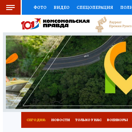
ФОТО
ВИДЕО
СПЕЦОПЕРАЦИЯ
ПОЛ
СОЦПОДДЕРЖКА
НАУКА
СПОРТ
КО
ВЫБОР ЭКСПЕРТОВ
ДОКТОР
ФИНАНС
КНИЖНАЯ ПОЛКА
ПРОГНОЗЫ НА СПОРТ
ПРЕСС-ЦЕНТР
НЕДВИЖИМОСТЬ
ТЕЛЕ
РАДИО КП
РЕКЛАМА
ТЕСТЫ
НОВОЕ 
СЕГОДНЯ:
НОВОСТИ
ТОЛЬКО У НАС
ВОЕНКОРЫ