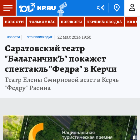
НОВОСТИ
ТОЛЬКО У НАС
ВОЕНКОРЫ
УКРАИНА: СВОДКА
КП В М
22 мая 2026 19:50
НОВОСТИ
ЧТО ПРОИСХОДИТ
Саратовский театр
"БалаганчикЪ" покажет
спектакль "Федра" в Керчи
Театр Елены Смирновой везет в Керчь
"Федру" Расина